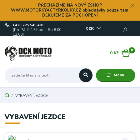
PŘECHÁZÍME NA NOVÝ ESHOP
WWW.MOTORKYACTYRKOLKY.CZ objednávky pouze tam.
DĚKUJEME ZA POCHOPENÍ
+420 725 545 401
CZK
(Po-Pá, 9-17 hod. - So 8:00-
12:00)
0
0 Kč
Menu
VYBAVENÍ JEZDCE
VYBAVENÍ JEZDCE