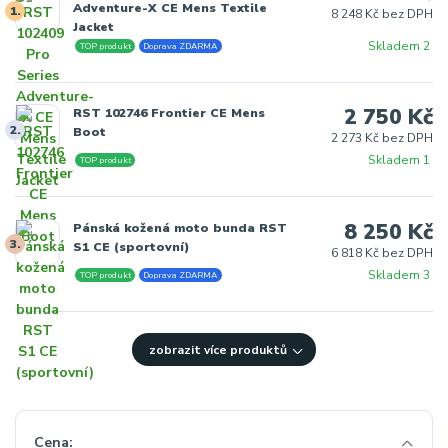
Adventure-X CE Mens Textile
1.
8 248 Kč bez DPH
Jacket
Skladem 2
TOP produkt
Doprava ZDARMA
2 750 Kč
RST 102746 Frontier CE Mens
2.
Boot
2 273 Kč bez DPH
Skladem 1
TOP produkt
8 250 Kč
Pánská kožená moto bunda RST
3.
S1 CE (sportovní)
6 818 Kč bez DPH
Skladem 3
TOP produkt
Doprava ZDARMA
zobrazit více produktů
Cena: