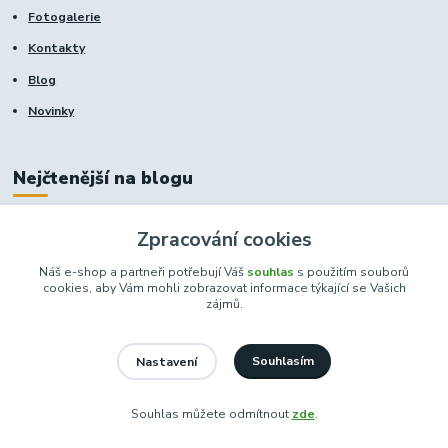
Fotogalerie
Kontakty
Blog
Novinky
Nejčtenější na blogu
Zpracování cookies
https://www.dcxmoto.cz/renovace-afriky-twin-rd04
https://www.dcxmoto.cz/prezuti-skutru-burgman-400
Náš e-shop a partneři potřebují Váš
souhlas
s použitím souborů
cookies, aby Vám mohli zobrazovat informace týkající se Vašich
https://www.dcxmoto.cz/servis-honda-vtx-1800
zájmů.
https://www.dcxmoto.cz/nova-dilna
Souhlasím
Nastavení
Kde nás najdete
Souhlas můžete odmítnout
zde
.