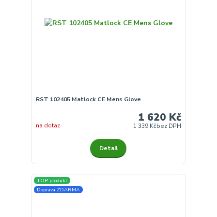
RST 102405 Matlock CE Mens Glove
1 620 Kč
na dotaz
1 339 Kč
bez DPH
Detail
TOP produkt
Doprava ZDARMA