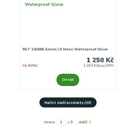
RST 102685 Axiom CE Mens Waterproof Glove
1 250 Kč
na dotaz
1 033 Kč
bez DPH
Detail
Načíst další produkty (20)
strana
z 8
další