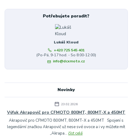
Potřebujete poradit?
Lukáš Kloud
+420 725 545 401
(Po-Pá, 9-17 hod. - So 8:00-12:00)
info@dcxmoto.cz
Novinky
23.02.2026
Výfuk Akrapovič pro CFMOTO 800MT, 800MT-X a 450MT
Akrapovič pro CFMOTO 800MT, 800MT-X a 450MT Spojení s
legendární značkou Akrapovič už nese své ovoce a i vy můžete mít
„Akrapa...
číst celé