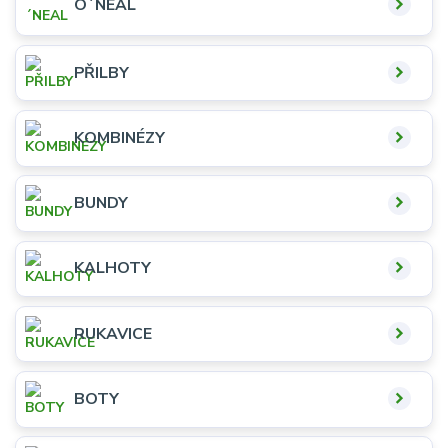
O´NEAL
PŘILBY
KOMBINÉZY
BUNDY
KALHOTY
RUKAVICE
BOTY