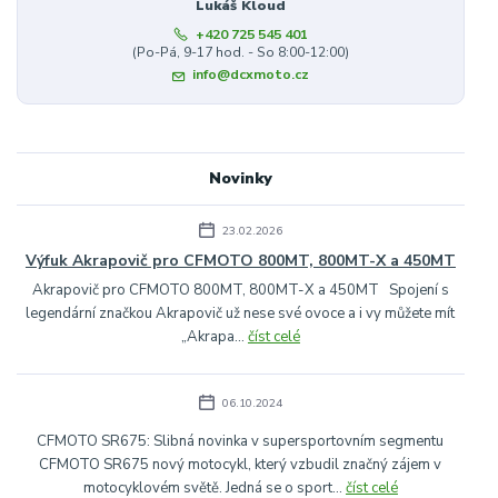
Lukáš Kloud
+420 725 545 401
(Po-Pá, 9-17 hod. - So 8:00-12:00)
info@dcxmoto.cz
Novinky
23.02.2026
Výfuk Akrapovič pro CFMOTO 800MT, 800MT-X a 450MT
Akrapovič pro CFMOTO 800MT, 800MT-X a 450MT Spojení s
legendární značkou Akrapovič už nese své ovoce a i vy můžete mít
„Akrapa...
číst celé
06.10.2024
CFMOTO SR675: Slibná novinka v supersportovním segmentu
CFMOTO SR675 nový motocykl, který vzbudil značný zájem v
motocyklovém světě. Jedná se o sport...
číst celé