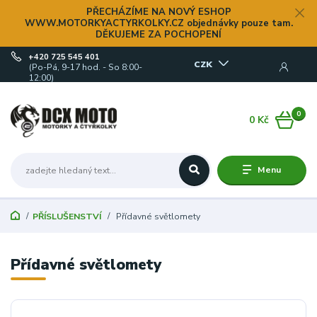
PŘECHÁZÍME NA NOVÝ ESHOP
WWW.MOTORKYACTYRKOLKY.CZ objednávky pouze tam.
DĚKUJEME ZA POCHOPENÍ
+420 725 545 401
CZK
(Po-Pá, 9-17 hod. - So 8:00-
12:00)
0
0 Kč
Menu
PŘÍSLUŠENSTVÍ
Přídavné světlomety
Přídavné světlomety