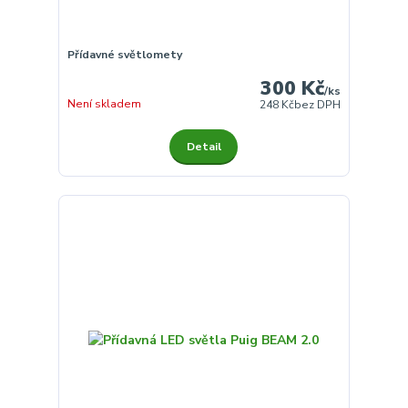
Přídavné světlomety
300 Kč
/
ks
Není skladem
248 Kč
bez DPH
Detail