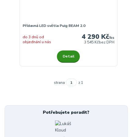
Přídavná LED světla Puig BEAM 2.0
4 290 Kč
do 3 dnů od
/
ks
objednání u nás
3 545 Kč
bez DPH
Detail
strana
z 1
Potřebujete poradit?