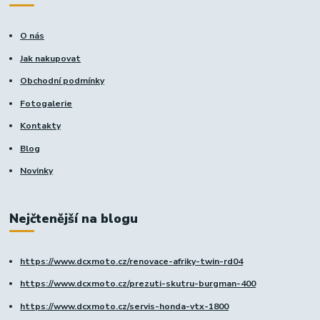
O nás
Jak nakupovat
Obchodní podmínky
Fotogalerie
Kontakty
Blog
Novinky
Nejčtenější na blogu
https://www.dcxmoto.cz/renovace-afriky-twin-rd04
https://www.dcxmoto.cz/prezuti-skutru-burgman-400
https://www.dcxmoto.cz/servis-honda-vtx-1800