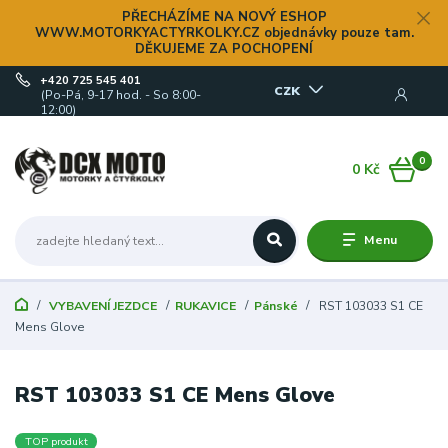
PŘECHÁZÍME NA NOVÝ ESHOP
WWW.MOTORKYACTYRKOLKY.CZ objednávky pouze tam.
DĚKUJEME ZA POCHOPENÍ
+420 725 545 401
CZK
(Po-Pá, 9-17 hod. - So 8:00-
12:00)
0
0 Kč
Menu
VYBAVENÍ JEZDCE
RUKAVICE
Pánské
RST 103033 S1 CE
Mens Glove
RST 103033 S1 CE Mens Glove
TOP produkt