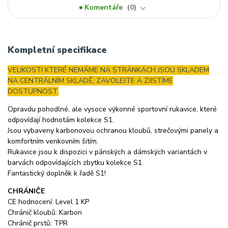
Komentáře
0
Kompletní specifikace
VELIKOSTI KTERÉ NEMÁME NA STRÁNKÁCH JSOU SKLADEM
NA CENTRÁLNÍM SKLADĚ, ZAVOLEJTE A ZJISTÍME
DOSTUPNOST.
Opravdu pohodlné, ale vysoce výkonné sportovní rukavice, které
odpovídají hodnotám kolekce S1.
Jsou vybaveny karbonovou ochranou kloubů, strečovými panely a
komfortním venkovním šitím.
Rukavice jsou k dispozici v pánských a dámských variantách v
barvách odpovídajících zbytku kolekce S1.
Fantastický doplněk k řadě S1!
CHRÁNIČE
CE hodnocení: Level 1 KP
Chránič kloubů: Karbon
Chránič prstů: TPR