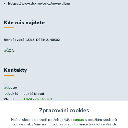
https://www.dcxmoto.cz/nova-dilna
Kde nás najdete
Benešovská 432/3, Děčín 2, 40502
Kontakty
Lukáš Kloud
+420 725 545 401
(Po-Pá, 9-17 hod. - So 8:00-12:00)
Zpracování cookies
info@dcxmoto.cz
Náš e-shop a partneři potřebují Váš
souhlas
s použitím souborů
cookies, aby Vám mohli zobrazovat informace týkající se Vašich