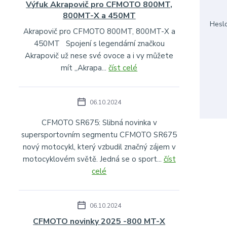
Výfuk Akrapovič pro CFMOTO 800MT,
800MT-X a 450MT
Hesl
Akrapovič pro CFMOTO 800MT, 800MT-X a
450MT Spojení s legendární značkou
Akrapovič už nese své ovoce a i vy můžete
mít „Akrapa...
číst celé
06.10.2024
CFMOTO SR675: Slibná novinka v
supersportovním segmentu CFMOTO SR675
nový motocykl, který vzbudil značný zájem v
motocyklovém světě. Jedná se o sport...
číst
celé
06.10.2024
CFMOTO novinky 2025 -800 MT-X