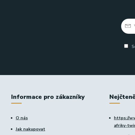
So
Informace pro zákazníky
Nejčteně
O nás
https://w
afriky-tw
Jak nakupovat