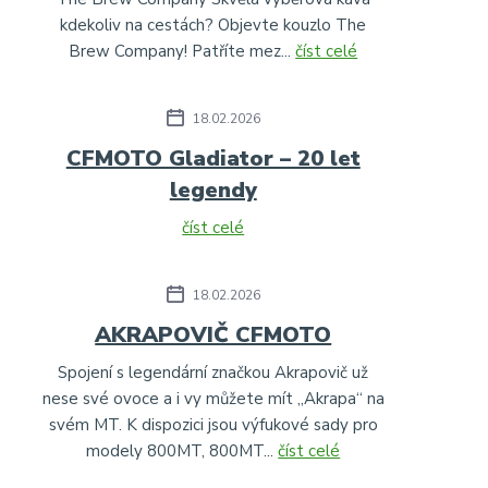
kdekoliv na cestách? Objevte kouzlo The
Brew Company! Patříte mez...
číst celé
18.02.2026
CFMOTO Gladiator – 20 let
legendy
číst celé
18.02.2026
AKRAPOVIČ CFMOTO
Spojení s legendární značkou Akrapovič už
nese své ovoce a i vy můžete mít „Akrapa“ na
svém MT. K dispozici jsou výfukové sady pro
modely 800MT, 800MT...
číst celé