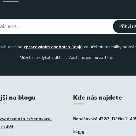
Přihlási
uhlasím se
zpracováním osobních údajů
za účelem rozesílky newsle
Můžete se kdykoli odhlásit. Zasíláme jednou za 14 dní.
jší na blogu
Kde nás najdete
ww.dcxmoto.cz/renovace-
Benešovská 432/3, Děčín 2, 40
in-rd04