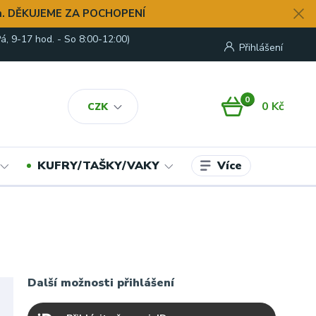
. DĚKUJEME ZA POCHOPENÍ
á, 9-17 hod. - So 8:00-12:00)
Přihlášení
0
0 Kč
CZK
Více
KUFRY/TAŠKY/VAKY
Další možnosti přihlášení