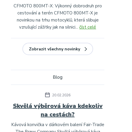
CFMOTO 800MT-X: Výkonný dobrodruh pro
cestování a terén CFMOTO 800MT-X je
novinkou na trhu motocyklů, která slibuje
vzrušující zážitky jak na silnici...
číst celé
Zobrazit všechny novinky
Blog
20.02.2026
Skvělá výběrová káva kdekoliv
na cestách?
Kávová konvička v dárkovém balení Fair-Trade
The Brew Company Skvělá výběrová káva