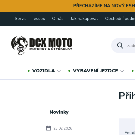
PŘECHÁZÍME NA NOVÝ ESH
Servis
essox
O nás
Jak nakupovat
Obchodní podm
VOZIDLA
VYBAVENÍ JEZDCE
Při
Novinky
23.02.2026
Emai