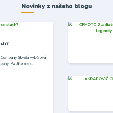
Novinky z našeho blogu
ách?
w Company Skvělá výběrová
any! Patříte mez...