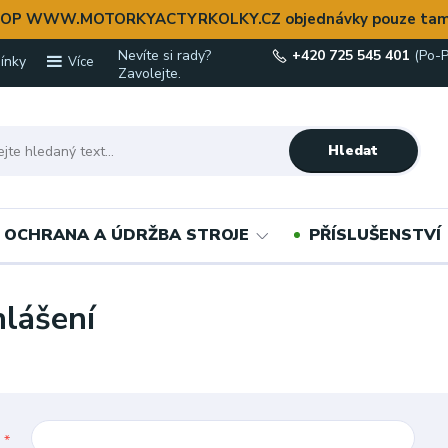
OP WWW.MOTORKYACTYRKOLKY.CZ objednávky pouze tam
Nevíte si rady?
+420 725 545 401
(Po-P
ínky
Více
Zavolejte.
Hledat
OCHRANA A ÚDRŽBA STROJE
PŘÍSLUŠENSTVÍ
hlášení
l
*