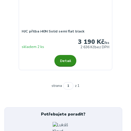
HJC přilba i40N Solid semi flat black
3 190 Kč
/
ks
skladem 2 ks
2 636 Kč
bez DPH
Detail
strana
z 1
Potřebujete poradit?