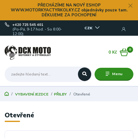
PŘECHÁZÍME NA NOVÝ ESHOP
WWW.MOTORKYACTYRKOLKY.CZ objednávky pouze tam.
DĚKUJEME ZA POCHOPENÍ
+420 725 545 401
CZK
(Po-Pá, 9-17 hod. - So 8:00-
12:00)
0
0 Kč
Menu
VYBAVENÍ JEZDCE
PŘILBY
Otevřené
Otevřené