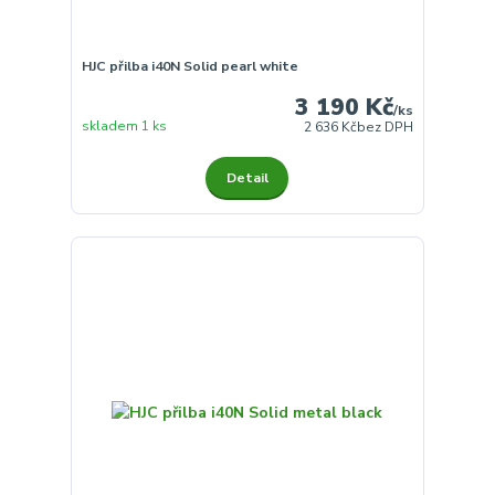
HJC přilba i40N Solid pearl white
3 190 Kč
/
ks
skladem 1 ks
2 636 Kč
bez DPH
Detail