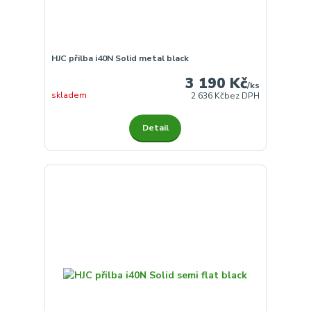
HJC přilba i40N Solid metal black
3 190 Kč
/
ks
skladem
2 636 Kč
bez DPH
Detail