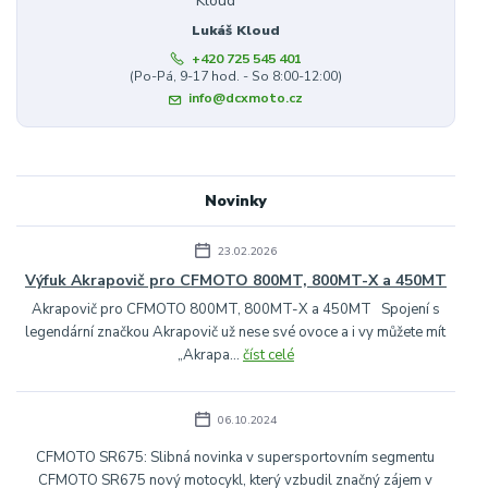
Lukáš Kloud
+420 725 545 401
(Po-Pá, 9-17 hod. - So 8:00-12:00)
info@dcxmoto.cz
Novinky
23.02.2026
Výfuk Akrapovič pro CFMOTO 800MT, 800MT-X a 450MT
Akrapovič pro CFMOTO 800MT, 800MT-X a 450MT Spojení s
legendární značkou Akrapovič už nese své ovoce a i vy můžete mít
„Akrapa...
číst celé
06.10.2024
CFMOTO SR675: Slibná novinka v supersportovním segmentu
CFMOTO SR675 nový motocykl, který vzbudil značný zájem v