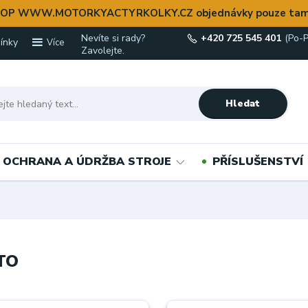
OP WWW.MOTORKYACTYRKOLKY.CZ objednávky pouze tam
Nevíte si rady?
+420 725 545 401
(Po-P
ínky
Více
Zavolejte.
Hledat
OCHRANA A ÚDRŽBA STROJE
PŘÍSLUŠENSTVÍ
TO