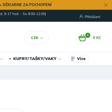
. DĚKUJEME ZA POCHOPENÍ
á, 9-17 hod. - So 8:00-12:00)
Přihlášení
0
0 Kč
CZK
Více
KUFRY/TAŠKY/VAKY