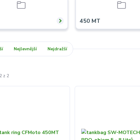
T
450 MT
ší
Nejlevnější
Nejdražší
2 z 2