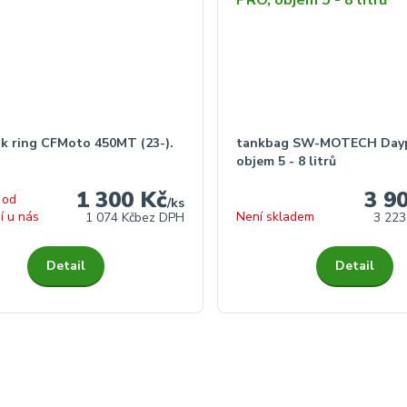
k ring CFMoto 450MT (23-).
tankbag SW-MOTECH Dayp
objem 5 - 8 litrů
1 300 Kč
3 9
 od
/
ks
í u nás
Není skladem
1 074 Kč
bez DPH
3 223
Detail
Detail