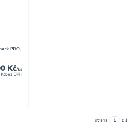
ack PRO,
00 Kč
/
ks
 Kč
bez DPH
strana
z 1