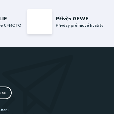
LIE
Přívěs GEWE
lie CFMOTO
Přívěsy prémiové kvality
t se
tteru.