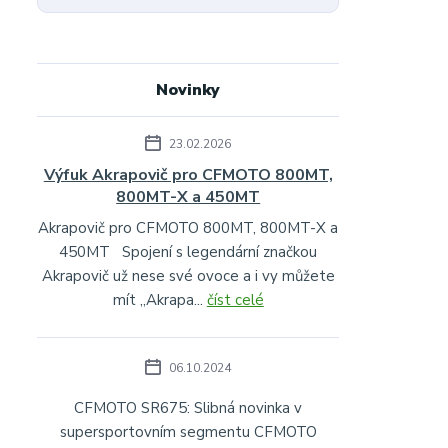
Novinky
23.02.2026
Výfuk Akrapovič pro CFMOTO 800MT,
800MT-X a 450MT
Akrapovič pro CFMOTO 800MT, 800MT-X a
450MT Spojení s legendární značkou
Akrapovič už nese své ovoce a i vy můžete
mít „Akrapa...
číst celé
06.10.2024
CFMOTO SR675: Slibná novinka v
supersportovním segmentu CFMOTO