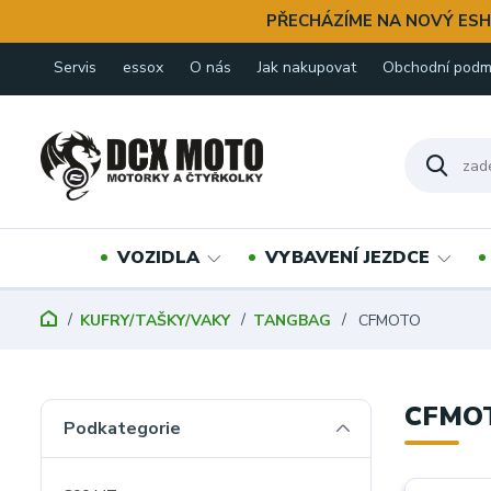
PŘECHÁZÍME NA NOVÝ ESH
Servis
essox
O nás
Jak nakupovat
Obchodní podm
VOZIDLA
VYBAVENÍ JEZDCE
KUFRY/TAŠKY/VAKY
TANGBAG
CFMOTO
CFMO
Podkategorie