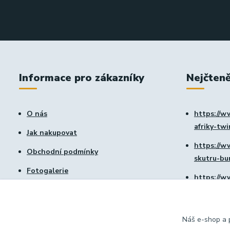
Informace pro zákazníky
Nejčteně
O nás
https://w
afriky-tw
Jak nakupovat
https://w
Obchodní podmínky
skutru-b
Fotogalerie
https://w
Kontakty
vtx-1800
Blog
https://w
Náš e-shop a p
Novinky