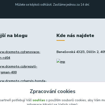
Můžete se kdykoli odhlásit. Zasíláme jednou za 14 dní.
jší na blogu
Kde nás najdete
ww.dcxmoto.cz/renovace-
Benešovská 432/3, Děčín 2, 40
in-rd04
ww.dcxmoto.cz/prezuti-
urgman-400
ww.dcxmoto.cz/servis-honda-
Zpracování cookies
ww.dcxmoto.cz/nova-dilna
artneři potřebují Váš
souhlas
s použitím souborů cookies, aby Vám mo
informace týkající se Vašich zájmů.