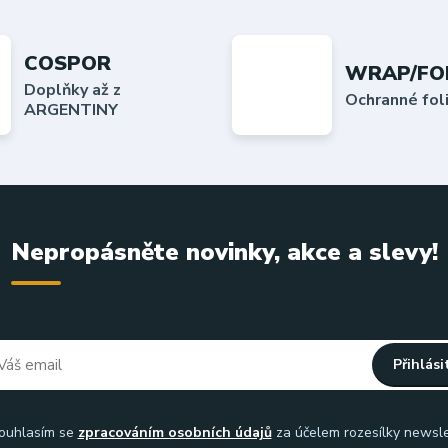
COSPOR
WRAP/FO
Doplňky až z
Ochranné fo
ARGENTINY
Nepropásněte novinky, akce a slevy!
Přihlási
uhlasím se
zpracováním osobních údajů
za účelem rozesílky newsle