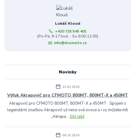
Lukáš Kloud
+420 725 545 401
(Po-Pá, 9-17 hod. - So 8:00-12:00)
info@dcxmoto.cz
Novinky
23.02.2026
Výfuk Akrapovič pro CFMOTO 800MT, 800MT-X a 450MT
Akrapovič pro CFMOTO 800MT, 800MT-X a 450MT Spojení s
legendární značkou Akrapovič už nese své ovoce a i vy můžete mít
„Akrapa...
číst celé
06.10.2024