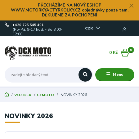
PŘECHÁZÍME NA NOVÝ ESHOP
WWW.MOTORKYACTYRKOLKY.CZ objednávky pouze tam.
DĚKUJEME ZA POCHOPENÍ
+420 725 545 401
CZK
(Po-Pá, 9-17 hod. - So 8:00-
12:00)
0
0 Kč
Menu
VOZIDLA
CFMOTO
NOVINKY 2026
NOVINKY 2026