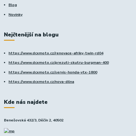
Blog
Novinky
Nejčtenější na blogu
https://www.dcxmoto.cz/renovace-afriky-twin-rd04
https://www.dcxmoto.cz/prezuti-skutru-burgman-400
https://www.dcxmoto.cz/servis-honda-vtx-1800
https://www.dcxmoto.cz/nova-dilna
Kde nás najdete
Benešovská 432/3, Děčín 2, 40502