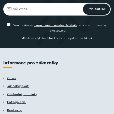
Přihlásit se
Souhlasím se
zpracováním osobních údajů
za účelem rozesílky
newsletteru.
Můžete se kdykoli odhlásit. Zasíláme jednou za 14 dní.
Informace pro zákazníky
O nás
Jak nakupovat
Obchodní podmínky
Fotogalerie
Kontakty