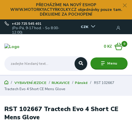
PŘECHÁZÍME NA NOVÝ ESHOP
WWW.MOTORKYACTYRKOLKY.CZ objednávky pouze tam.
DĚKUJEME ZA POCHOPENÍ
+420 725 545 401
CZK
(Po-Pá, 9-17 hod. - So 8:00-
12:00)
0
0 Kč
Menu
VYBAVENÍ JEZDCE
RUKAVICE
Pánské
RST 102667
Tractech Evo 4 Short CE Mens Glove
RST 102667 Tractech Evo 4 Short CE
Mens Glove