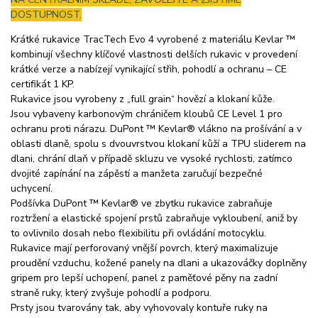
DOSTUPNOST.
Krátké rukavice TracTech Evo 4 vyrobené z materiálu Kevlar ™
kombinují všechny klíčové vlastnosti delších rukavic v provedení
krátké verze a nabízejí vynikající střih, pohodlí a ochranu – CE
certifikát 1 KP.
Rukavice jsou vyrobeny z „full grain“ hovězí a klokaní kůže.
Jsou vybaveny karbonovým chráničem kloubů CE Level 1 pro
ochranu proti nárazu. DuPont ™ Kevlar® vlákno na prošívání a v
oblasti dlaně, spolu s dvouvrstvou klokaní kůží a TPU sliderem na
dlani, chrání dlaň v případě skluzu ve vysoké rychlosti, zatímco
dvojité zapínání na zápěstí a manžeta zaručují bezpečné
uchycení.
Podšívka DuPont ™ Kevlar® ve zbytku rukavice zabraňuje
roztržení a elastické spojení prstů zabraňuje vykloubení, aniž by
to ovlivnilo dosah nebo flexibilitu při ovládání motocyklu.
Rukavice mají perforovaný vnější povrch, který maximalizuje
proudění vzduchu, kožené panely na dlani a ukazováčky doplněny
gripem pro lepší uchopení, panel z paměťové pěny na zadní
straně ruky, který zvyšuje pohodlí a podporu.
Prsty jsou tvarovány tak, aby vyhovovaly kontuře ruky na