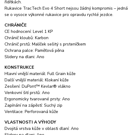
řídítkách.
Rukavice TracTech Evo 4 Short nejsou žádný kompromis – jedná
se o vysoce výkonné rukavice pro opravdu rychlé jezdce.
CHRÁNIČE
CE hodnocení: Level 1 KP
Chránič kloubů: Karbon
Chránič prstů: Malíček sešitý s prsteníčkem
Ochrana palce: Paměťová pěna
Slidery na dlani: Ano
KONSTRUKCE
Hlavní vnější materiál: Full Grain kůže
Další vnější materiál: Klokaní kůže
Zesílení: DuPont™ Kevlar® vlákno
Venkovní šití prstů: Ano
Ergonomicky tvarované prsty: Ano
Zapínání na zápěstí: Suchý zip
Ventilace: Perforovaná kůže
VLASTNOSTI A VÝHODY
Dvojitá vrstva kůže v oblasti dlaní: Ano
Slidery na dlani: Ano