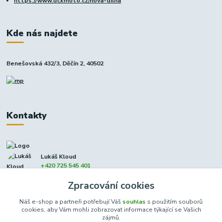
https://www.dcxmoto.cz/nova-dilna
Kde nás najdete
Benešovská 432/3, Děčín 2, 40502
Kontakty
Lukáš Kloud
+420 725 545 401
(Po-Pá, 9-17 hod. - So 8:00-12:00)
Zpracování cookies
info@dcxmoto.cz
Náš e-shop a partneři potřebují Váš
souhlas
s použitím souborů
cookies, aby Vám mohli zobrazovat informace týkající se Vašich
zájmů.