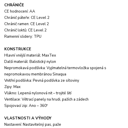
CHRÁNIČE
CE hodnocení: AA
Chránič páteře: CE Level 2
Chránič ramen: CE Level 2
Chránič loktů: CE Level 2
Ramenní slidery: TPU
KONSTRUKCE
Hlavní vnější materiál: MaxTex
Další materiál: Balistický nylon
Nepromokavá podšívka: Vyjímatelná termovložka spojená s
nepromokavou membránou Sinaqua
Vnitřní podšívka: Pevná podšívka ze síťoviny
Zipy: Max
Vlákno: Lepená nylonová nit – trojité šití
Ventilace: Větrací panely na hrudi, pažích a zádech
Spojovací zip: Ano – 360º
VLASTNOSTI A VÝHODY
Nastavení: Nastavitelný pas, paže