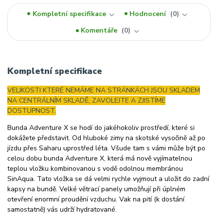
Kompletní specifikace
Hodnocení
0
Komentáře
0
Kompletní specifikace
VELIKOSTI KTERÉ NEMÁME NA STRÁNKÁCH JSOU SKLADEM
NA CENTRÁLNÍM SKLADĚ, ZAVOLEJTE A ZJISTÍME
DOSTUPNOST.
Bunda Adventure X se hodí do jakéhokoliv prostředí, které si
dokážete představit. Od hluboké zimy na skotské vysočině až po
jízdu přes Saharu uprostřed léta. Všude tam s vámi může být po
celou dobu bunda Adventure X, která má nově vyjímatelnou
teplou vložku kombinovanou s vodě odolnou membránou
SinAqua. Tato vložka se dá velmi rychle vyjmout a uložit do zadní
kapsy na bundě. Velké větrací panely umožňují při úplném
otevření enormní proudění vzduchu. Vak na pití (k dostání
samostatně) vás udrží hydratované.