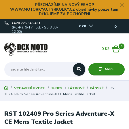
PŘECHÁZÍME NA NOVÝ ESHOP
WWW.MOTORKYACTYRKOLKY.CZ objednávky pouze tam.
DĚKUJEME ZA POCHOPENÍ
+420 725 545 401
CZK
(Po-Pá, 9-17 hod. - So 8:00-
12:00)
0
0 Kč
Menu
VYBAVENÍ JEZDCE
BUNDY
LÁTKOVÉ
PÁNSKÉ
RST
102409 Pro Series Adventure-X CE Mens Textile Jacket
RST 102409 Pro Series Adventure-X
CE Mens Textile Jacket