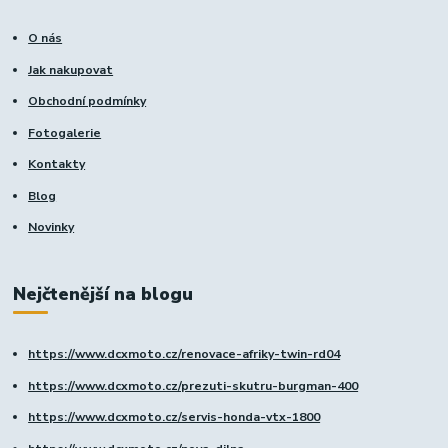
O nás
Jak nakupovat
Obchodní podmínky
Fotogalerie
Kontakty
Blog
Novinky
Nejčtenější na blogu
https://www.dcxmoto.cz/renovace-afriky-twin-rd04
https://www.dcxmoto.cz/prezuti-skutru-burgman-400
https://www.dcxmoto.cz/servis-honda-vtx-1800