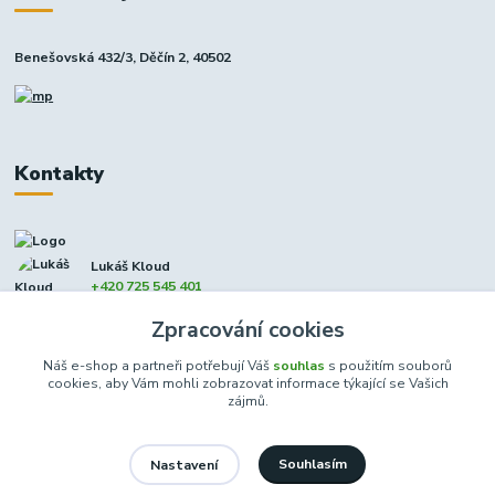
Benešovská 432/3, Děčín 2, 40502
Kontakty
Lukáš Kloud
+420 725 545 401
(Po-Pá, 9-17 hod. - So 8:00-12:00)
Zpracování cookies
info@dcxmoto.cz
Náš e-shop a partneři potřebují Váš
souhlas
s použitím souborů
cookies, aby Vám mohli zobrazovat informace týkající se Vašich
zájmů.
Souhlasím
Nastavení