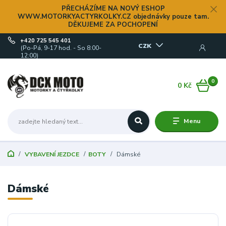
PŘECHÁZÍME NA NOVÝ ESHOP
WWW.MOTORKYACTYRKOLKY.CZ objednávky pouze tam.
DĚKUJEME ZA POCHOPENÍ
+420 725 545 401
CZK
(Po-Pá, 9-17 hod. - So 8:00-
12:00)
0
0 Kč
Menu
VYBAVENÍ JEZDCE
BOTY
Dámské
Dámské