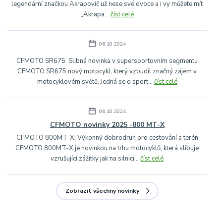
legendární značkou Akrapovič už nese své ovoce a i vy můžete mít
„Akrapa...
číst celé
06.10.2024
CFMOTO SR675: Slibná novinka v supersportovním segmentu
CFMOTO SR675 nový motocykl, který vzbudil značný zájem v
motocyklovém světě. Jedná se o sport...
číst celé
06.10.2024
CFMOTO novinky 2025 -800 MT-X
CFMOTO 800MT-X: Výkonný dobrodruh pro cestování a terén
CFMOTO 800MT-X je novinkou na trhu motocyklů, která slibuje
vzrušující zážitky jak na silnici...
číst celé
Zobrazit všechny novinky