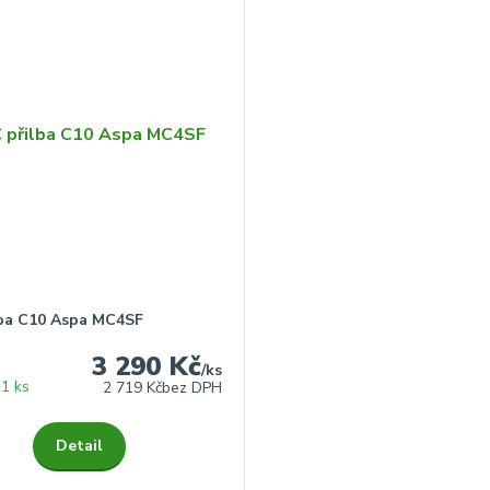
lba C10 Aspa MC4SF
3 290 Kč
/
ks
1 ks
2 719 Kč
bez DPH
Detail