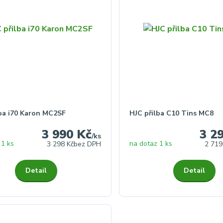
lba i70 Karon MC2SF
HJC přilba C10 Tins MC8
3 990 Kč
3 2
/
ks
 1 ks
na dotaz 1 ks
3 298 Kč
bez DPH
2 719
Detail
Detail