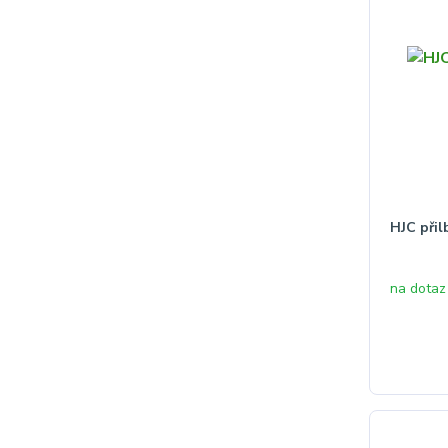
HJC při
na dotaz