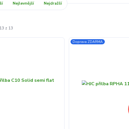
ší
Nejlevnější
Nejdražší
13 z 13
Doprava ZDARMA