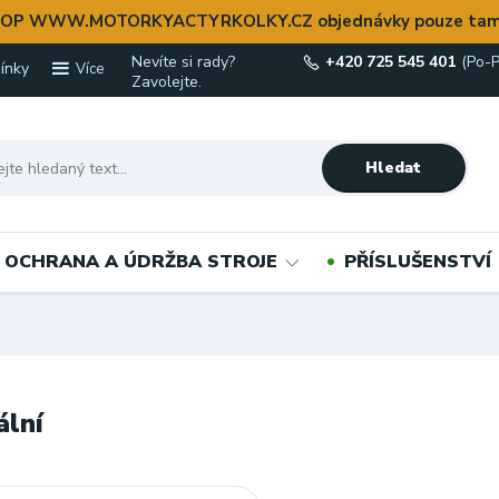
OP WWW.MOTORKYACTYRKOLKY.CZ objednávky pouze tam
Nevíte si rady?
+420 725 545 401
(Po-P
ínky
Více
Zavolejte.
Hledat
OCHRANA A ÚDRŽBA STROJE
PŘÍSLUŠENSTVÍ
ální