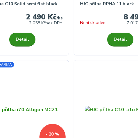
ba C10 Solid semi flat black
HJC přilba RPHA 11 black
2 490 Kč
8 4
/
ks
Není skladem
2 058 Kč
bez DPH
7 017
Detail
Detail
ZDARMA
- 20 %