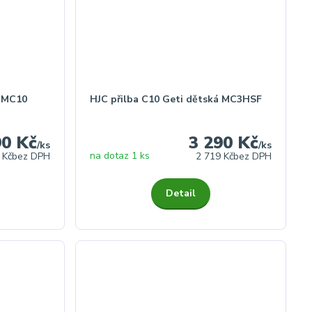
á MC10
HJC přilba C10 Geti dětská MC3HSF
90 Kč
3 290 Kč
/
ks
/
ks
na dotaz 1 ks
 Kč
bez DPH
2 719 Kč
bez DPH
Detail