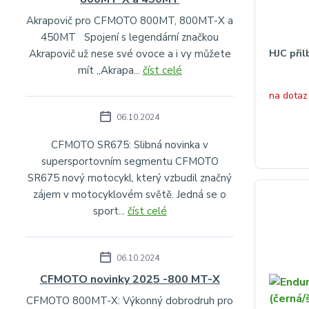
Akrapovič pro CFMOTO 800MT, 800MT-X a
450MT Spojení s legendární značkou
Akrapovič už nese své ovoce a i vy můžete
HJC přil
mít „Akrapa...
číst celé
na dotaz
06.10.2024
CFMOTO SR675: Slibná novinka v
supersportovním segmentu CFMOTO
SR675 nový motocykl, který vzbudil značný
zájem v motocyklovém světě. Jedná se o
sport...
číst celé
06.10.2024
CFMOTO novinky 2025 -800 MT-X
CFMOTO 800MT-X: Výkonný dobrodruh pro