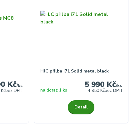
HJC přilba i71 Solid metal black
90 Kč
5 990 Kč
/
ks
/
ks
na dotaz 1 ks
 Kč
bez DPH
4 950 Kč
bez DPH
Detail