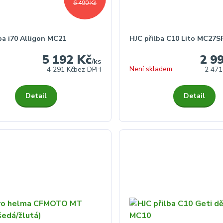
6 490 Kč
ba i70 Alligon MC21
HJC přilba C10 Lito MC27S
5 192 Kč
2 9
/
ks
Není skladem
4 291 Kč
bez DPH
2 471
Detail
Detail