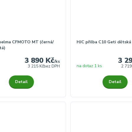
helma CFMOTO MT (černá/
HJC přilba C10 Geti dětsk
tá)
3 890 Kč
3 2
/
ks
na dotaz 1 ks
3 215 Kč
bez DPH
2 719
Detail
Detail