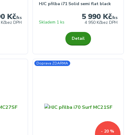
HJC přilba i71 Solid semi flat black
90 Kč
5 990 Kč
/
ks
/
ks
Skladem 1 ks
 Kč
bez DPH
4 950 Kč
bez DPH
Detail
Doprava ZDARMA
- 20 %