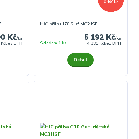
6 490 Kč
F
HJC přilba i70 Surf MC21SF
90 Kč
5 192 Kč
/
ks
/
ks
Skladem 1 ks
 Kč
bez DPH
4 291 Kč
bez DPH
Detail