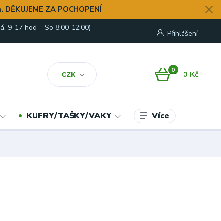
. DĚKUJEME ZA POCHOPENÍ
á, 9-17 hod. - So 8:00-12:00)
Přihlášení
0
0 Kč
CZK
Více
KUFRY/TAŠKY/VAKY