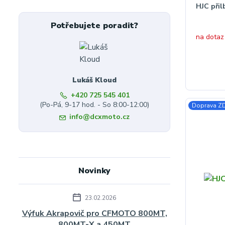
HJC přil
Potřebujete poradit?
na dotaz
Lukáš Kloud
+420 725 545 401
(Po-Pá, 9-17 hod. - So 8:00-12:00)
Doprava 
info@dcxmoto.cz
Novinky
23.02.2026
Výfuk Akrapovič pro CFMOTO 800MT,
800MT-X a 450MT