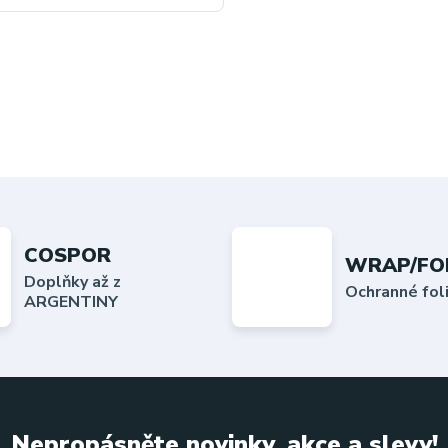
COSPOR
WRAP/FO
Doplňky až z
Ochranné fo
ARGENTINY
Nepropásněte novinky, akce a slevy!