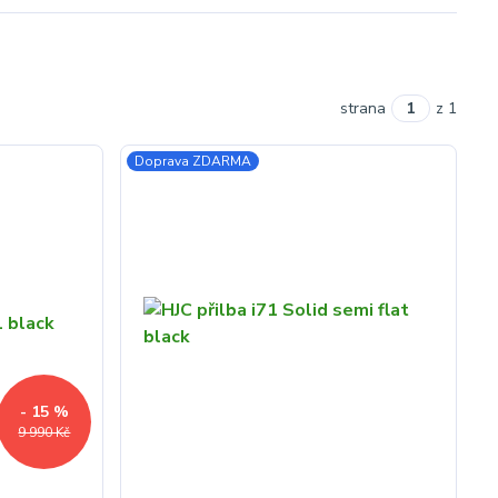
strana
z 1
Doprava ZDARMA
- 15 %
9 990 Kč