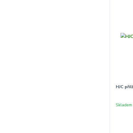
HJC při
Skladem 