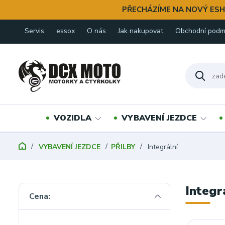
PŘECHÁZÍME NA NOVÝ ESH
Servis
essox
O nás
Jak nakupovat
Obchodní podm
VOZIDLA
VYBAVENÍ JEZDCE
VYBAVENÍ JEZDCE
PŘILBY
Integrální
Integr
Cena: