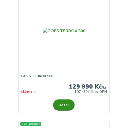
GOES TERROX 500
129 990 Kč
/
ks
skladem
107 430 Kč
bez DPH
Detail
TOP produkt