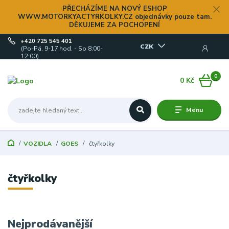
PŘECHÁZÍME NA NOVÝ ESHOP
WWW.MOTORKYACTYRKOLKY.CZ objednávky pouze tam.
DĚKUJEME ZA POCHOPENÍ
+420 725 545 401
CZK
(Po-Pá, 9-17 hod. - So 8:00-
12:00)
0
0 Kč
Menu
VOZIDLA
GOES
čtyřkolky
čtyřkolky
Nejprodávanější