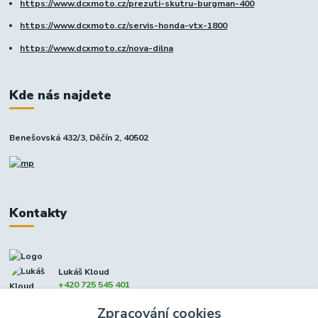
https://www.dcxmoto.cz/prezuti-skutru-burgman-400
https://www.dcxmoto.cz/servis-honda-vtx-1800
https://www.dcxmoto.cz/nova-dilna
Kde nás najdete
Benešovská 432/3, Děčín 2, 40502
Kontakty
Lukáš Kloud
+420 725 545 401
(Po-Pá, 9-17 hod. - So 8:00-12:00)
Zpracování cookies