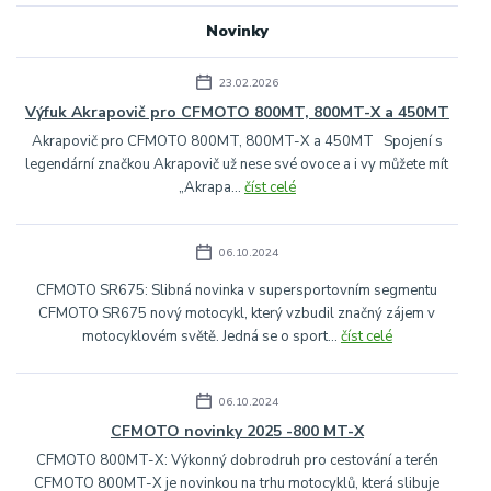
Novinky
23.02.2026
Výfuk Akrapovič pro CFMOTO 800MT, 800MT-X a 450MT
Akrapovič pro CFMOTO 800MT, 800MT-X a 450MT Spojení s
legendární značkou Akrapovič už nese své ovoce a i vy můžete mít
„Akrapa...
číst celé
06.10.2024
CFMOTO SR675: Slibná novinka v supersportovním segmentu
CFMOTO SR675 nový motocykl, který vzbudil značný zájem v
motocyklovém světě. Jedná se o sport...
číst celé
06.10.2024
CFMOTO novinky 2025 -800 MT-X
CFMOTO 800MT-X: Výkonný dobrodruh pro cestování a terén
CFMOTO 800MT-X je novinkou na trhu motocyklů, která slibuje