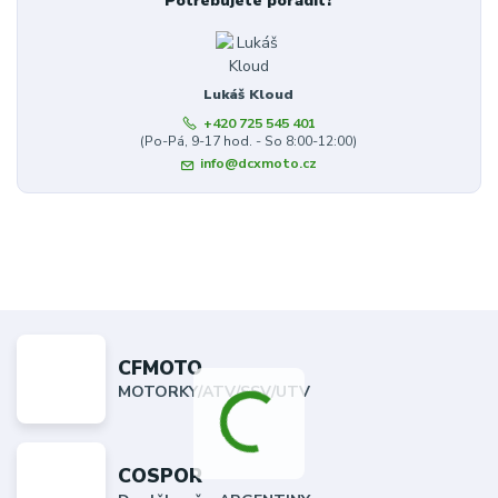
Potřebujete poradit?
Lukáš Kloud
+420 725 545 401
(Po-Pá, 9-17 hod. - So 8:00-12:00)
info@dcxmoto.cz
CFMOTO
MOTORKY/ATV/SSV/UTV
COSPOR