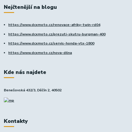
Nejčtenější na blogu
https://www.dcxmoto.cz/renovace-afriky-twin-rd04
https://www.dcxmoto.cz/prezuti-skutru-burgman-400
https://www.dcxmoto.cz/servis-honda-vtx-1800
https://www.dcxmoto.cz/nova-dilna
Kde nás najdete
Benešovská 432/3, Děčín 2, 40502
Kontakty