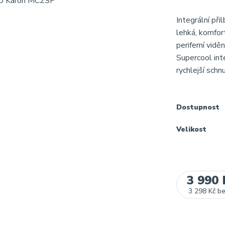
Integrální př
lehká, komfort
periferní vidě
Supercool inte
rychlejší schnu
Dostupnost
Velikost
3 990 
3 298 Kč
b