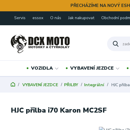
PŘECHÁZÍME NA NOVÝ ESH
Servis
essox
O nás
Jak nakupovat
Obchodní podm
VOZIDLA
VYBAVENÍ JEZDCE
VYBAVENÍ JEZDCE
PŘILBY
Integrální
HJC přilb
HJC přilba i70 Karon MC2SF