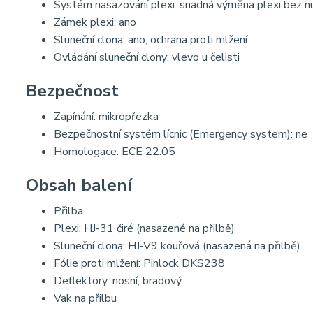
Systém nasazování plexi: snadná výměna plexi bez nut
Zámek plexi: ano
Sluneční clona: ano, ochrana proti mlžení
Ovládání sluneční clony: vlevo u čelisti
Bezpečnost
Zapínání: mikropřezka
Bezpečnostní systém lícnic (Emergency system): ne
Homologace: ECE 22.05
Obsah balení
Přilba
Plexi: HJ-31 čiré (nasazené na přilbě)
Sluneční clona: HJ-V9 kouřová (nasazená na přilbě)
Fólie proti mlžení: Pinlock DKS238
Deflektory: nosní, bradový
Vak na přilbu