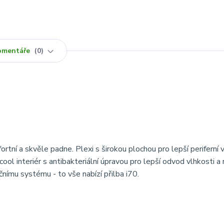
omentáře
0
tní a skvěle padne. Plexi s širokou plochou pro lepší periferní v
ol interiér s antibakteriální úpravou pro lepší odvod vlhkosti a r
čnímu systému - to vše nabízí přilba i70.