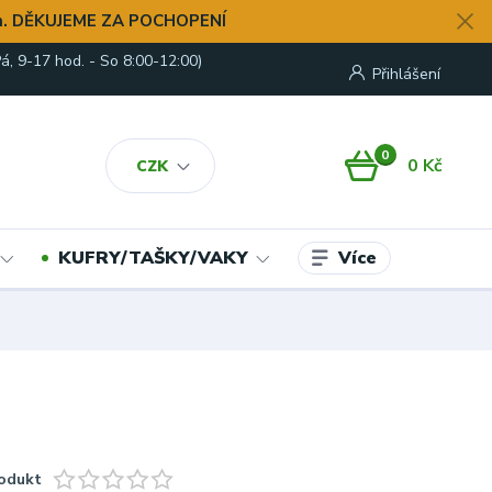
. DĚKUJEME ZA POCHOPENÍ
á, 9-17 hod. - So 8:00-12:00)
Přihlášení
0
0 Kč
CZK
Více
KUFRY/TAŠKY/VAKY
odukt