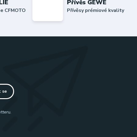
LIE
Přívěs GEWE
lie CFMOTO
Přívěsy prémiové kvality
t se
tteru.