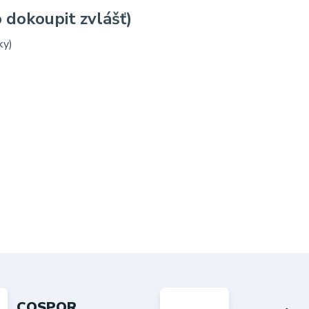
 dokoupit zvlášť)
ky)
COSPOR