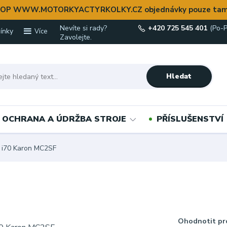
OP WWW.MOTORKYACTYRKOLKY.CZ objednávky pouze tam
Nevíte si rady?
+420 725 545 401
(Po-P
ínky
Více
Zavolejte.
Hledat
OCHRANA A ÚDRŽBA STROJE
PŘÍSLUŠENSTVÍ
a i70 Karon MC2SF
Ohodnotit pr