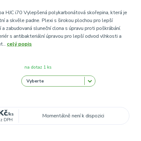
ilba HJC i70 Vylepšená polykarbonátová skořepina, která je
ní a skvěle padne. Plexi s širokou plochou pro lepší
ní a zabudovaná sluneční clona s úpravu proti poškrábání.
riér s antibakteriální úpravou pro lepší odvod vlhkosti a
t...
celý popis
na dotaz 1 ks
Kč
/
ks
Momentálně není k dispozici
ez DPH