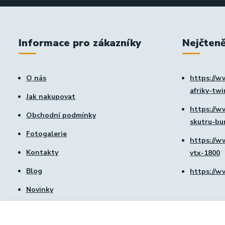
Informace pro zákazníky
Nejčteně
O nás
https://w
afriky-tw
Jak nakupovat
https://w
Obchodní podmínky
skutru-b
Fotogalerie
https://w
Kontakty
vtx-1800
Blog
https://w
Novinky