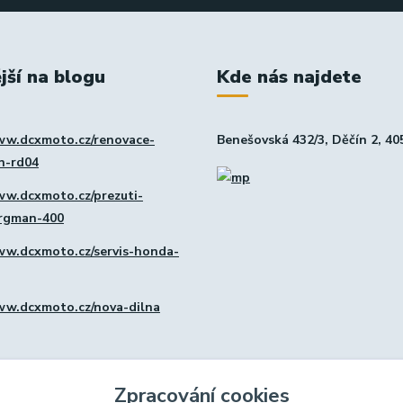
jší na blogu
Kde nás najdete
ww.dcxmoto.cz/renovace-
Benešovská 432/3, Děčín 2, 40
in-rd04
ww.dcxmoto.cz/prezuti-
urgman-400
ww.dcxmoto.cz/servis-honda-
ww.dcxmoto.cz/nova-dilna
Zpracování cookies