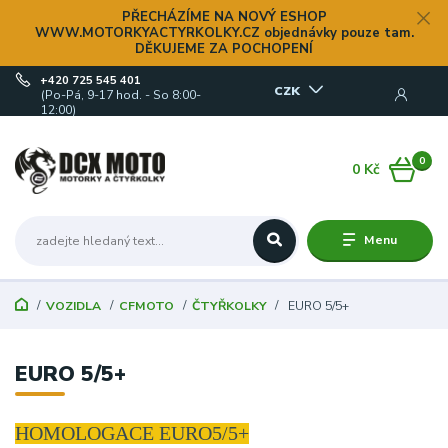
PŘECHÁZÍME NA NOVÝ ESHOP
WWW.MOTORKYACTYRKOLKY.CZ objednávky pouze tam.
DĚKUJEME ZA POCHOPENÍ
+420 725 545 401
CZK
(Po-Pá, 9-17 hod. - So 8:00-
12:00)
0
0 Kč
Menu
VOZIDLA
CFMOTO
ČTYŘKOLKY
EURO 5/5+
EURO 5/5+
HOMOLOGACE EURO5/5+