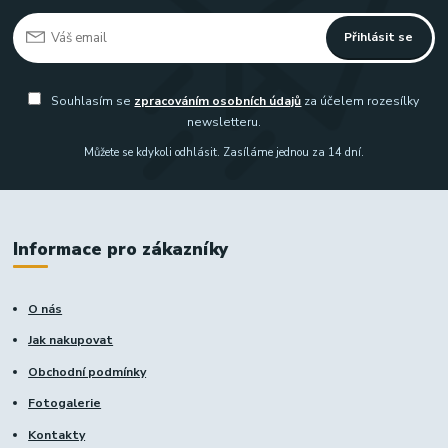
Přihlásit se
Souhlasím se
zpracováním osobních údajů
za účelem rozesílky
newsletteru.
Můžete se kdykoli odhlásit. Zasíláme jednou za 14 dní.
Informace pro zákazníky
O nás
Jak nakupovat
Obchodní podmínky
Fotogalerie
Kontakty