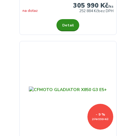
305 990 Kč
/
ks
na dotaz
252 884 Kč
bez DPH
Detail
- 9 %
274 990 Kč