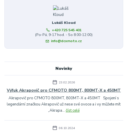
Lukáš Kloud
+420 725 545 401
(Po-Pá, 9-17 hod. - So 8:00-12:00)
info@dcxmoto.cz
Novinky
23.02.2026
Výfuk Akrapovič pro CFMOTO 800MT, 800MT-X a 450MT
Akrapovič pro CFMOTO 800MT, 800MT-X a 450MT Spojení s
legendární značkou Akrapovič už nese své ovoce a i vy můžete mít
„Akrapa...
číst celé
06.10.2024