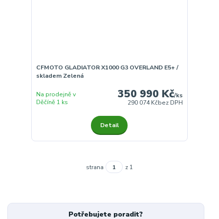
CFMOTO GLADIATOR X1000 G3 OVERLAND E5+ /
skladem Zelená
350 990 Kč
Na prodejně v
/
ks
Děčíně 1 ks
290 074 Kč
bez DPH
Detail
strana
z 1
Potřebujete poradit?