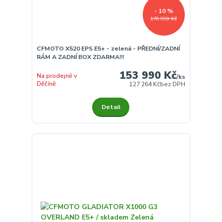
- 10 %
170 990 Kč
CFMOTO X520 EPS E5+ - zelená - PŘEDNÍ/ZADNÍ
RÁM A ZADNÍ BOX ZDARMA!!!
153 990 Kč
Na prodejně v
/
ks
Děčíně
127 264 Kč
bez DPH
Detail