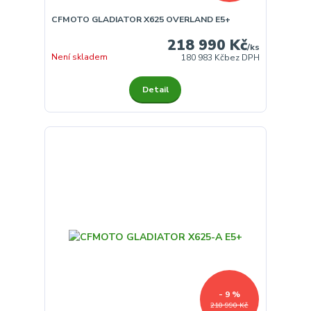
CFMOTO GLADIATOR X625 OVERLAND E5+
218 990 Kč
/
ks
Není skladem
180 983 Kč
bez DPH
Detail
- 9 %
210 990 Kč