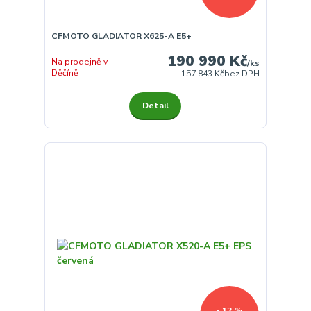
CFMOTO GLADIATOR X625-A E5+
190 990 Kč
Na prodejně v
/
ks
Děčíně
157 843 Kč
bez DPH
Detail
- 12 %