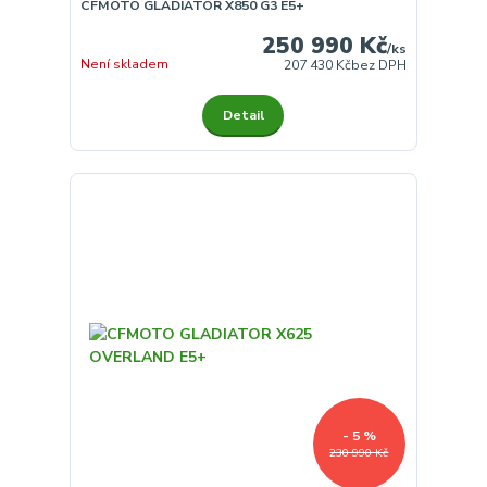
CFMOTO GLADIATOR X850 G3 E5+
250 990 Kč
/
ks
Není skladem
207 430 Kč
bez DPH
Detail
- 5 %
230 990 Kč