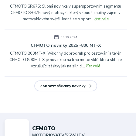
CFMOTO SR675: Slibná novinka v supersportovním segmentu
CFMOTO SR675 nový motocykl, který vzbudil značný zájem v
motocyklovém světě. Jedná se o sport...
číst celé
06.10.2024
CFMOTO novinky 2025 -800 MT-X
CFMOTO 800MT-X: Výkonný dobrodruh pro cestování a terén
CFMOTO 800MT-X je novinkou na trhu motocyklů, která slibuje
vzrušující zážitky jak na silnici...
číst celé
Zobrazit všechny novinky
CFMOTO
MOTORKY/ATV/SSV/UTV