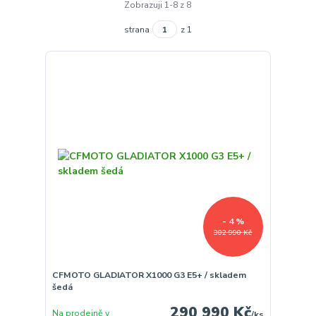
Zobrazuji 1-8 z 8
strana
z 1
- 4 %
302 990 Kč
CFMOTO GLADIATOR X1000 G3 E5+ / skladem
šedá
290 990 Kč
Na prodejně v
/
ks