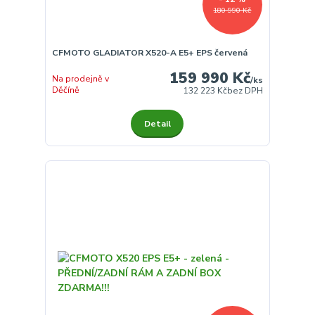
180 990 Kč
CFMOTO GLADIATOR X520-A E5+ EPS červená
159 990 Kč
Na prodejně v
/
ks
Děčíně
132 223 Kč
bez DPH
Detail