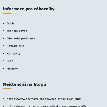
Informace pro zákazníky
O nás
Jak nakupovat
Obchodní podmínky
Fotogalerie
Kontakty
Blog
Novinky
Nejčtenější na blogu
https://www.dcxmoto.cz/renovace-afriky-twin-rd04
https://www.dcxmoto.cz/prezuti-skutru-burgman-400