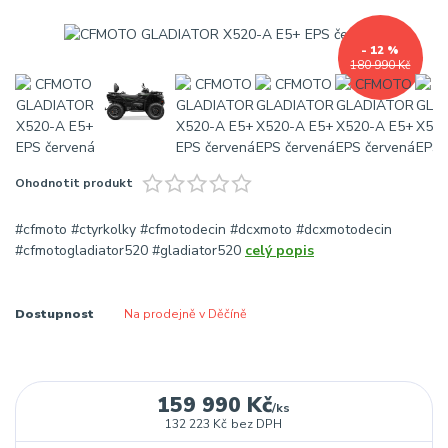
- 12 %
180 990 Kč
Ohodnotit produkt
#cfmoto #ctyrkolky #cfmotodecin #dcxmoto #dcxmotodecin
#cfmotogladiator520 #gladiator520
celý popis
Dostupnost
Na prodejně v Děčíně
159 990 Kč
/
ks
132 223 Kč
bez DPH