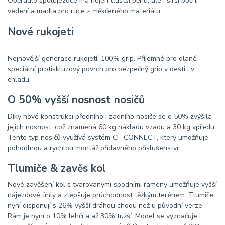
Opěradlo spolujezdce má nejen tlustší pěnu, ale i širší boční
vedení a madla pro ruce z měkčeného materiálu.
Nové rukojeti
Nejnovější generace rukojetí, 100% grip. Příjemné pro dlaně,
speciální protiskluzový povrch pro bezpečný grip v dešti i v
chladu.
O 50% vyšší nosnost nosičů
Díky nové konstrukci předního i zadního nosiče se o 50% zvýšila
jejich nosnost, což znamená 60 kg nákladu vzadu a 30 kg vpředu.
Tento typ nosičů využívá systém CF-CONNECT, který umožňuje
pohodlnou a rychlou montáž přídavného příslušenství.
Tlumiče & zavěs kol
Nové zavěšení kol s tvarovanými spodními rameny umožňuje vyšší
nájezdové úhly a zlepšuje průchodnost těžkým terénem. Tlumiče
nyní disponují s 26% vyšší dráhou chodu než u původní verze.
Rám je nyní o 10% lehčí a až 30% tužší. Model se vyznačuje i