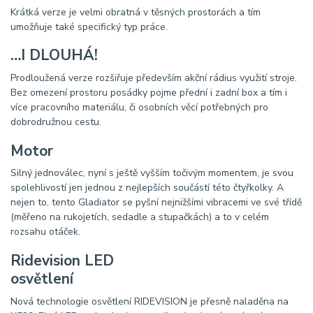
Krátká verze je velmi obratná v těsných prostorách a tím
umožňuje také specifický typ práce.
…I DLOUHÁ!
Prodloužená verze rozšiřuje především akční rádius využití stroje.
Bez omezení prostoru posádky pojme přední i zadní box a tím i
více pracovního materiálu, či osobních věcí potřebných pro
dobrodružnou cestu.
Motor
Silný jednoválec, nyní s ještě vyšším točivým momentem, je svou
spolehlivostí jen jednou z nejlepších součástí této čtyřkolky. A
nejen to, tento Gladiator se pyšní nejnižšími vibracemi ve své třídě
(měřeno na rukojetích, sedadle a stupačkách) a to v celém
rozsahu otáček.
Ridevision LED
osvětlení
Nová technologie osvětlení RIDEVISION je přesně naladěna na