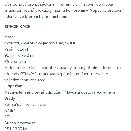
více pohodlí pro posádku a mnohem víc. Pracovní čtyřkolka
Gladiator nezná překážky, nezná kompromisy. Nepozná pracovní
odvětví, ve kterém by neuměl pomoci.
SPECIFIKACE
Motor
4-taktní, 4-ventilový jednoválec, SOHC
Vrtání x zdvih
91 mm x 76,2 mm
Převodovka
Automatická CVT – variátor / uzamykatelný přední diferenciál /
převody P/R/N/H/L (parkovací/zpětný chod/neutrál/rychle
vpřed/terénní redukce)
Odpružení
Nezávislé, seřiditelné odpružení / Dvojitá ocelová A-ramena
Brzdy
Kotoučové hydraulické
Nádrž
17 l
Suchá hmotnost
351 / 365 kg