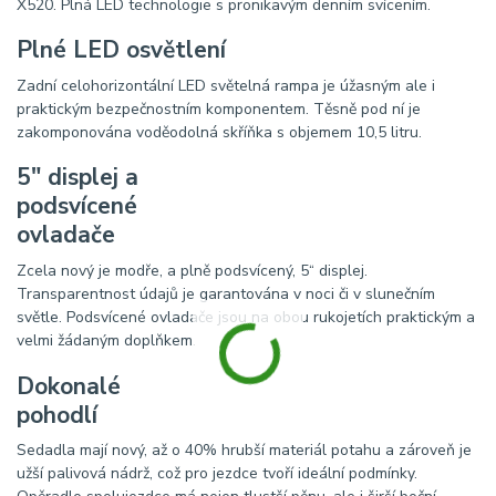
X520. Plná LED technologie s pronikavým denním svícením.
Plné LED osvětlení
Zadní celohorizontální LED světelná rampa je úžasným ale i
praktickým bezpečnostním komponentem. Těsně pod ní je
zakomponována voděodolná skříňka s objemem 10,5 litru.
5″ displej a
podsvícené
ovladače
Zcela nový je modře, a plně podsvícený, 5“ displej.
Transparentnost údajů je garantována v noci či v slunečním
světle. Podsvícené ovladače jsou na obou rukojetích praktickým a
velmi žádaným doplňkem.
Dokonalé
pohodlí
Sedadla mají nový, až o 40% hrubší materiál potahu a zároveň je
užší palivová nádrž, což pro jezdce tvoří ideální podmínky.