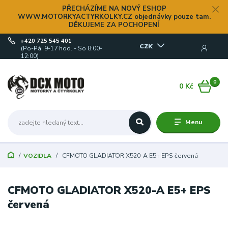
PŘECHÁZÍME NA NOVÝ ESHOP
WWW.MOTORKYACTYRKOLKY.CZ objednávky pouze tam.
DĚKUJEME ZA POCHOPENÍ
+420 725 545 401
CZK
(Po-Pá, 9-17 hod. - So 8:00-
12:00)
0
0 Kč
Menu
VOZIDLA
CFMOTO GLADIATOR X520-A E5+ EPS červená
CFMOTO GLADIATOR X520-A E5+ EPS
červená