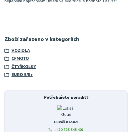
nejlepším nájezdovým úhlem ve své třídě, s hodnotou až 83°.
Zboží zařazeno v kategoriích
VOZIDLA
CFMOTO
ČTYŘKOLKY
EURO 5/5+
Potřebujete poradit?
Lukáš Kloud
+420 725 545 401