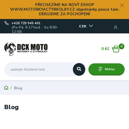
PŘECHÁZÍME NA NOVÝ ESHOP
WWW.MOTORKYACTYRKOLKY.CZ objednávky pouze tam.
DĚKUJEME ZA POCHOPENÍ
+420 725 545 401
CZK
(Po-Pá, 9-17 hod. - So 8:00-
12:00)
0
0 Kč
Menu
Blog
Blog