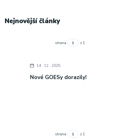
Nejnovější články
strana
z 1
14
12
2025
Nové GOESy dorazily!
strana
z 1