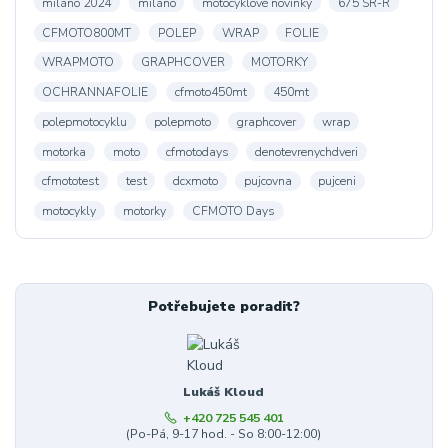
miláno 2024
miláno
motocyklové novinky
675 SR-R
CFMOTO800MT
POLEP
WRAP
FOLIE
WRAPMOTO
GRAPHCOVER
MOTORKY
OCHRANNAFOLIE
cfmoto450mt
450mt
polepmotocyklu
polepmoto
graphcover
wrap
motorka
moto
cfmotodays
denotevrenychdveri
cfmototest
test
dcxmoto
pujcovna
pujceni
motocykly
motorky
CFMOTO Days
Potřebujete poradit?
Lukáš Kloud
+420 725 545 401
(Po-Pá, 9-17 hod. - So 8:00-12:00)