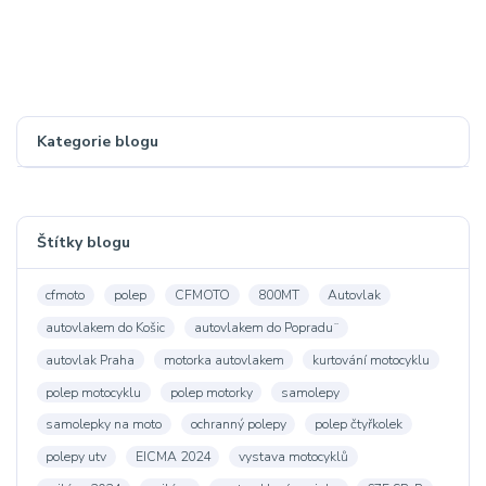
Kategorie blogu
Štítky blogu
cfmoto
polep
CFMOTO
800MT
Autovlak
autovlakem do Košic
autovlakem do Popradu¨
autovlak Praha
motorka autovlakem
kurtování motocyklu
polep motocyklu
polep motorky
samolepy
samolepky na moto
ochranný polepy
polep čtyřkolek
polepy utv
EICMA 2024
vystava motocyklů