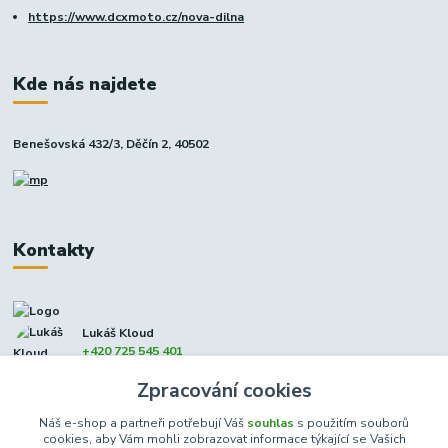
https://www.dcxmoto.cz/nova-dilna
Kde nás najdete
Benešovská 432/3, Děčín 2, 40502
Kontakty
Lukáš Kloud
+420 725 545 401
(Po-Pá, 9-17 hod. - So 8:00-12:00)
Zpracování cookies
info@dcxmoto.cz
Náš e-shop a partneři potřebují Váš
souhlas
s použitím souborů
cookies, aby Vám mohli zobrazovat informace týkající se Vašich