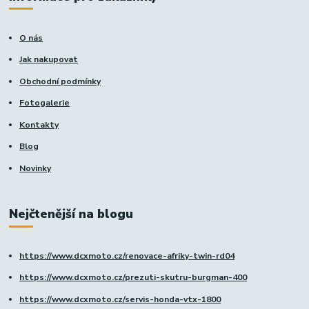
O nás
Jak nakupovat
Obchodní podmínky
Fotogalerie
Kontakty
Blog
Novinky
Nejčtenější na blogu
https://www.dcxmoto.cz/renovace-afriky-twin-rd04
https://www.dcxmoto.cz/prezuti-skutru-burgman-400
https://www.dcxmoto.cz/servis-honda-vtx-1800