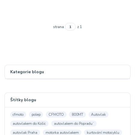
strana
z 1
Kategorie blogu
Štítky blogu
cfmoto
polep
CFMOTO
800MT
Autovlak
autovlakem do Košic
autovlakem do Popradu¨
autovlak Praha
motorka autovlakem
kurtování motocyklu