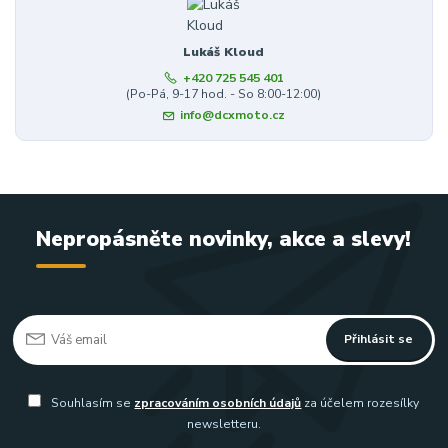
Lukáš Kloud
+420 725 545 401
(Po-Pá, 9-17 hod. - So 8:00-12:00)
info@dcxmoto.cz
Nepropásněte novinky, akce a slevy!
Přihlásit se
Souhlasím se
zpracováním osobních údajů
za účelem rozesílky
newsletteru.