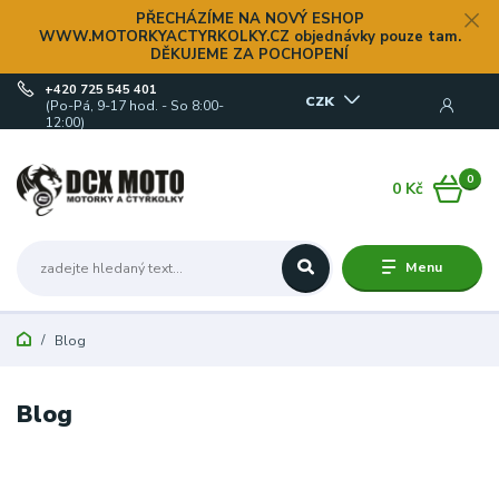
PŘECHÁZÍME NA NOVÝ ESHOP
WWW.MOTORKYACTYRKOLKY.CZ objednávky pouze tam.
DĚKUJEME ZA POCHOPENÍ
+420 725 545 401
CZK
(Po-Pá, 9-17 hod. - So 8:00-
12:00)
0
0 Kč
Menu
Blog
Blog