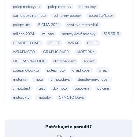
polep motocyklu
polep motorky
samolepy
samolepky na moto
ochranný polepy
polep čtyřkolek
polepy utv
EICMA 2024
vystava motocyklů
miláno 2024
miláno
motocyklové novinky
675 SR-R
CFMOTO800MT
POLEP
WRAP
FOLIE
WRAPMOTO
GRAPHCOVER
MOTORKY
OCHRANNAFOLIE
cfmoto450mt
450mt
polepmotocyklu
polepmoto
graphcover
wrap
motorka
moto
cfmotodays
denotevrenychdveri
cfmototest
test
dcxmoto
pujcovna
pujceni
motocykly
motorky
CFMOTO Days
Potřebujete poradit?