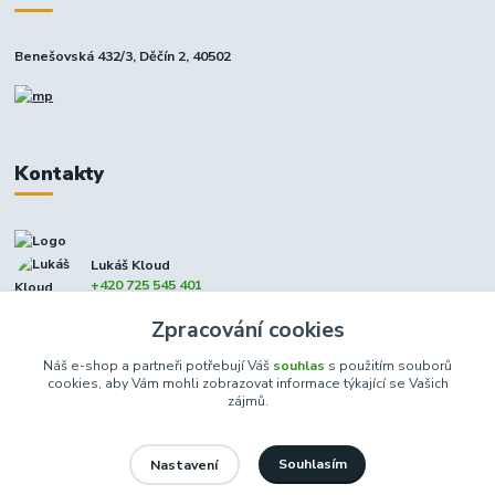
Benešovská 432/3, Děčín 2, 40502
Kontakty
Lukáš Kloud
+420 725 545 401
(Po-Pá, 9-17 hod. - So 8:00-12:00)
Zpracování cookies
info@dcxmoto.cz
Náš e-shop a partneři potřebují Váš
souhlas
s použitím souborů
cookies, aby Vám mohli zobrazovat informace týkající se Vašich
zájmů.
Souhlasím
Nastavení