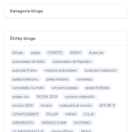
Kategorie blogu
Štítky blogu
cfmoto
polep
CFMOTO
800MT
Autovlak
autovlakem do Košic
autovlakem do Popradu¨
autovlak Praha
motorka autovlakem
kurtování motocyklu
polep motocyklu
polep motorky
samolepy
samolepky na moto
ochranný polepy
polep čtyřkolek
polepy utv
EICMA 2024
vystava motocyklů
miláno 2024
miláno
motocyklové novinky
675 SR-R
CFMOTO800MT
POLEP
WRAP
FOLIE
WRAPMOTO
GRAPHCOVER
MOTORKY
OCHRANNAFOLIE
cfmoto450mt
450mt