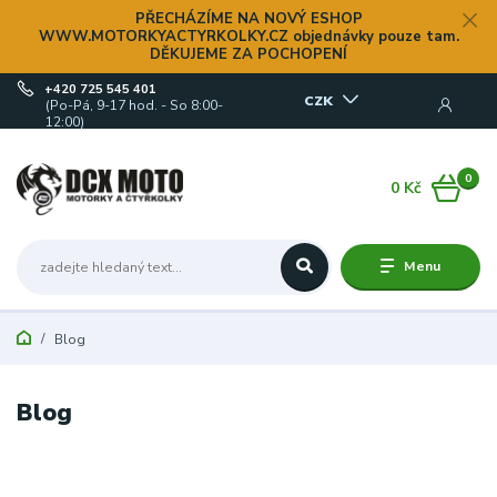
PŘECHÁZÍME NA NOVÝ ESHOP
WWW.MOTORKYACTYRKOLKY.CZ objednávky pouze tam.
DĚKUJEME ZA POCHOPENÍ
+420 725 545 401
CZK
(Po-Pá, 9-17 hod. - So 8:00-
12:00)
0
0 Kč
Menu
Blog
Blog