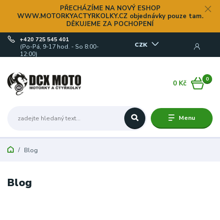
PŘECHÁZÍME NA NOVÝ ESHOP
WWW.MOTORKYACTYRKOLKY.CZ objednávky pouze tam.
DĚKUJEME ZA POCHOPENÍ
+420 725 545 401
CZK
(Po-Pá, 9-17 hod. - So 8:00-
12:00)
0
0 Kč
Menu
Blog
Blog