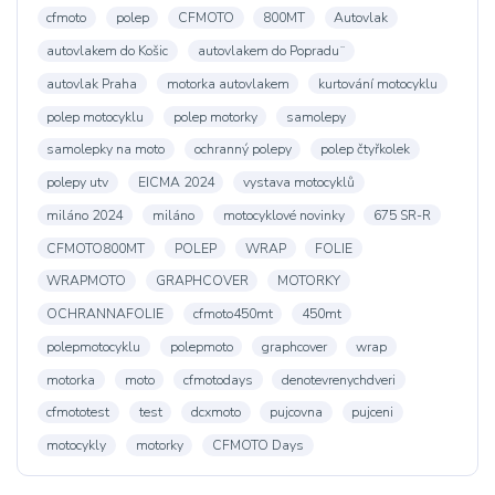
cfmoto
polep
CFMOTO
800MT
Autovlak
autovlakem do Košic
autovlakem do Popradu¨
autovlak Praha
motorka autovlakem
kurtování motocyklu
polep motocyklu
polep motorky
samolepy
samolepky na moto
ochranný polepy
polep čtyřkolek
polepy utv
EICMA 2024
vystava motocyklů
miláno 2024
miláno
motocyklové novinky
675 SR-R
CFMOTO800MT
POLEP
WRAP
FOLIE
WRAPMOTO
GRAPHCOVER
MOTORKY
OCHRANNAFOLIE
cfmoto450mt
450mt
polepmotocyklu
polepmoto
graphcover
wrap
motorka
moto
cfmotodays
denotevrenychdveri
cfmototest
test
dcxmoto
pujcovna
pujceni
motocykly
motorky
CFMOTO Days