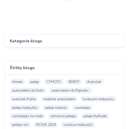
Kategorie blogu
Štítky blogu
cfmoto
polep
CFMOTO
800MT
Autovlak
autovlakem do Košic
autovlakem do Popradu¨
autovlak Praha
motorka autovlakem
kurtování motocyklu
polep motocyklu
polep motorky
samolepy
samolepky na moto
ochranný polepy
polep čtyřkolek
polepy utv
EICMA 2024
vystava motocyklů