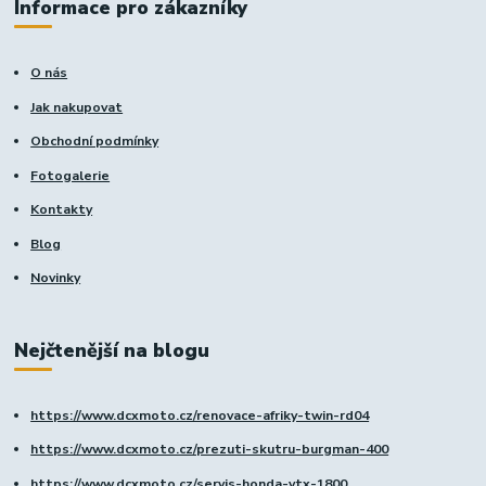
Informace pro zákazníky
O nás
Jak nakupovat
Obchodní podmínky
Fotogalerie
Kontakty
Blog
Novinky
Nejčtenější na blogu
https://www.dcxmoto.cz/renovace-afriky-twin-rd04
https://www.dcxmoto.cz/prezuti-skutru-burgman-400
https://www.dcxmoto.cz/servis-honda-vtx-1800