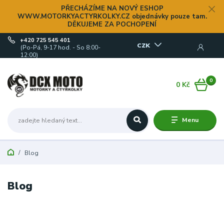
PŘECHÁZÍME NA NOVÝ ESHOP
WWW.MOTORKYACTYRKOLKY.CZ objednávky pouze tam.
DĚKUJEME ZA POCHOPENÍ
+420 725 545 401
CZK
(Po-Pá, 9-17 hod. - So 8:00-
12:00)
0
0 Kč
Menu
Blog
Blog