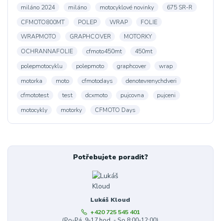
miláno 2024
miláno
motocyklové novinky
675 SR-R
CFMOTO800MT
POLEP
WRAP
FOLIE
WRAPMOTO
GRAPHCOVER
MOTORKY
OCHRANNAFOLIE
cfmoto450mt
450mt
polepmotocyklu
polepmoto
graphcover
wrap
motorka
moto
cfmotodays
denotevrenychdveri
cfmototest
test
dcxmoto
pujcovna
pujceni
motocykly
motorky
CFMOTO Days
Potřebujete poradit?
Lukáš Kloud
+420 725 545 401
(Po-Pá, 9-17 hod. - So 8:00-12:00)