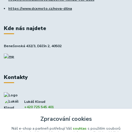
https://www.dcxmoto.cz/nova-dilna
Kde nás najdete
Benešovská 432/3, Děčín 2, 40502
Kontakty
Lukáš Kloud
+420 725 545 401
(Po-Pá, 9-17 hod. - So 8:00-12:00)
Zpracování cookies
info@dcxmoto.cz
Náš e-shop a partneři potřebují Váš
souhlas
s použitím souborů