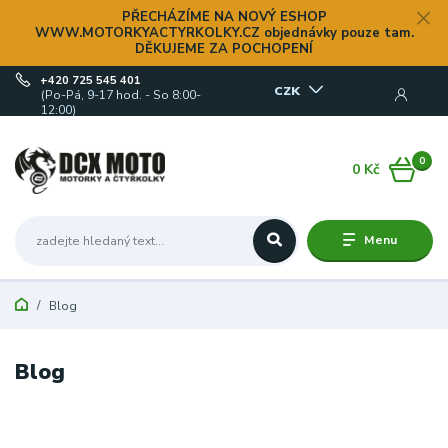
PŘECHÁZÍME NA NOVÝ ESHOP
WWW.MOTORKYACTYRKOLKY.CZ objednávky pouze tam.
DĚKUJEME ZA POCHOPENÍ
+420 725 545 401
CZK
(Po-Pá, 9-17 hod. - So 8:00-
12:00)
0
0 Kč
Menu
Blog
Blog