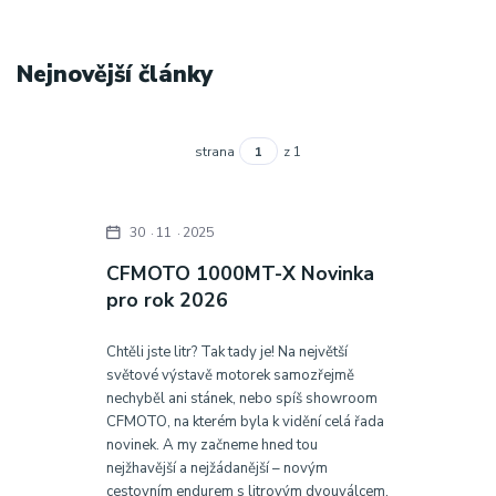
Nejnovější články
strana
z 1
30
11
2025
CFMOTO 1000MT-X Novinka
pro rok 2026
Chtěli jste litr? Tak tady je! Na největší
světové výstavě motorek samozřejmě
nechyběl ani stánek, nebo spíš showroom
CFMOTO, na kterém byla k vidění celá řada
novinek. A my začneme hned tou
nejžhavější a nejžádanější – novým
cestovním endurem s litrovým dvouválcem,