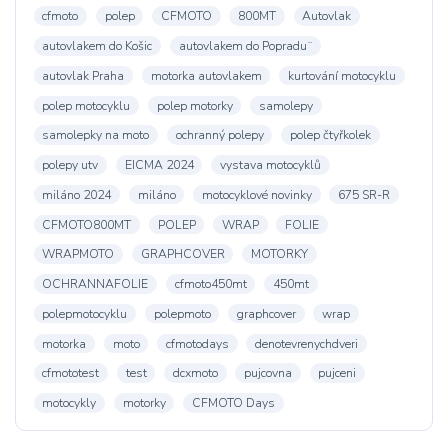
cfmoto
polep
CFMOTO
800MT
Autovlak
autovlakem do Košic
autovlakem do Popradu¨
autovlak Praha
motorka autovlakem
kurtování motocyklu
polep motocyklu
polep motorky
samolepy
samolepky na moto
ochranný polepy
polep čtyřkolek
polepy utv
EICMA 2024
vystava motocyklů
miláno 2024
miláno
motocyklové novinky
675 SR-R
CFMOTO800MT
POLEP
WRAP
FOLIE
WRAPMOTO
GRAPHCOVER
MOTORKY
OCHRANNAFOLIE
cfmoto450mt
450mt
polepmotocyklu
polepmoto
graphcover
wrap
motorka
moto
cfmotodays
denotevrenychdveri
cfmototest
test
dcxmoto
pujcovna
pujceni
motocykly
motorky
CFMOTO Days