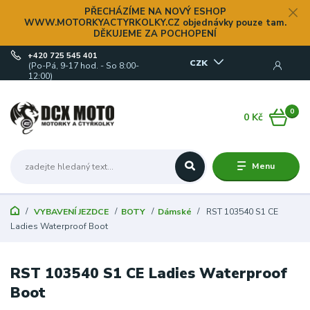
PŘECHÁZÍME NA NOVÝ ESHOP
WWW.MOTORKYACTYRKOLKY.CZ objednávky pouze tam.
DĚKUJEME ZA POCHOPENÍ
+420 725 545 401
CZK
(Po-Pá, 9-17 hod. - So 8:00-
12:00)
0
0 Kč
Menu
VYBAVENÍ JEZDCE
BOTY
Dámské
RST 103540 S1 CE
Ladies Waterproof Boot
RST 103540 S1 CE Ladies Waterproof
Boot