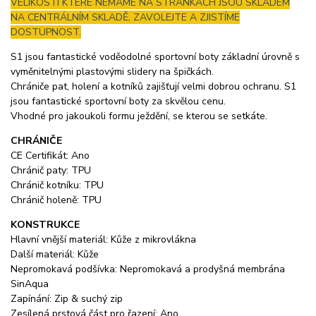
VELIKOSTI KTERÉ NEMÁME NA STRÁNKÁCH JSOU SKLADEM
NA CENTRÁLNÍM SKLADĚ, ZAVOLEJTE A ZJISTÍME
DOSTUPNOST.
S1 jsou fantastické voděodolné sportovní boty základní úrovně s
vyměnitelnými plastovými slidery na špičkách.
Chrániče pat, holení a kotníků zajišťují velmi dobrou ochranu. S1
jsou fantastické sportovní boty za skvělou cenu.
Vhodné pro jakoukoli formu ježdění, se kterou se setkáte.
CHRÁNIČE
CE Certifikát: Ano
Chránič paty: TPU
Chránič kotníku: TPU
Chránič holeně: TPU
KONSTRUKCE
Hlavní vnější materiál: Kůže z mikrovlákna
Další materiál: Kůže
Nepromokavá podšívka: Nepromokavá a prodyšná membrána
SinAqua
Zapínání: Zip & suchý zip
Zesílená prstová část pro řazení: Ano