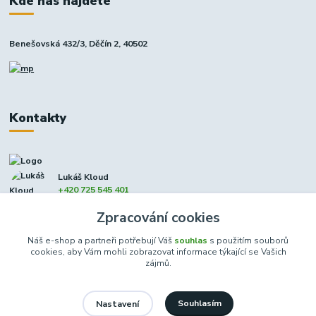
Kde nás najdete
Benešovská 432/3, Děčín 2, 40502
Kontakty
Lukáš Kloud
+420 725 545 401
(Po-Pá, 9-17 hod. - So 8:00-12:00)
Zpracování cookies
info@dcxmoto.cz
Náš e-shop a partneři potřebují Váš
souhlas
s použitím souborů
cookies, aby Vám mohli zobrazovat informace týkající se Vašich
zájmů.
Souhlasím
Nastavení