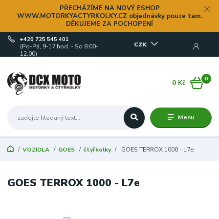
PŘECHÁZÍME NA NOVÝ ESHOP
WWW.MOTORKYACTYRKOLKY.CZ objednávky pouze tam.
DĚKUJEME ZA POCHOPENÍ
+420 725 545 401
CZK
(Po-Pá, 9-17 hod. - So 8:00-
12:00)
0
0 Kč
Menu
VOZIDLA
GOES
čtyřkolky
GOES TERROX 1000 - L7e
GOES TERROX 1000 - L7e