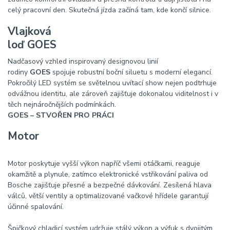
celý pracovní den. Skutečná jízda začíná tam, kde končí silnice.
Vlajková
loď GOES
Nadčasový vzhled inspirovaný designovou linií
rodiny
GOES
spojuje robustní boční siluetu s moderní elegancí.
Pokročilý LED systém se světelnou uvítací show nejen podtrhuje
odvážnou identitu, ale zároveň zajišťuje dokonalou viditelnost i v
těch nejnáročnějších podmínkách.
GOES – STVOŘEN PRO PRÁCI
Motor
Motor poskytuje vyšší výkon napříč všemi otáčkami, reaguje
okamžitě a plynule, zatímco elektronické vstřikování paliva od
Bosche zajišťuje přesné a bezpečné dávkování. Zesílená hlava
válců, větší ventily a optimalizované vačkové hřídele garantují
účinné spalování.
Špičkový chladicí systém udržuje stálý výkon a výfuk s dvojitým