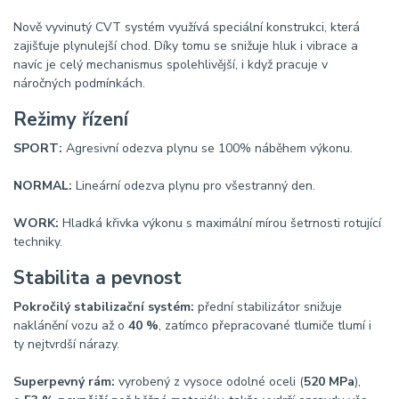
Nově vyvinutý CVT systém využívá speciální konstrukci, která
zajišťuje plynulejší chod. Díky tomu se snižuje hluk i vibrace a
navíc je celý mechanismus spolehlivější, i když pracuje v
náročných podmínkách.
Režimy řízení
SPORT:
Agresivní odezva plynu se 100% náběhem výkonu.
NORMAL:
Lineární odezva plynu pro všestranný den.
WORK:
Hladká křivka výkonu s maximální mírou šetrnosti rotující
techniky.
Stabilita a pevnost
Pokročilý stabilizační systém:
přední stabilizátor snižuje
naklánění vozu až o
40 %
, zatímco přepracované tlumiče tlumí i
ty nejtvrdší nárazy.
Superpevný rám:
vyrobený z vysoce odolné oceli (
520 MPa
),