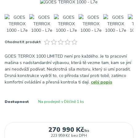
Ohodnotit produkt
GOES TERROX 1000 LIMITED není pro každého. Je to pracovní
mašina s nadstandardní výbavou, která tě vezme tam, kam se jiní
ani neodváží podívat. Nezkrotná síla motoru, který si umí poradit.
Drsná konstrukce vydrží to, co příroda staví proti tobě, zatímco
komfortní ovládání a přesná kontrola ti dají.
celý popis
Dostupnost
Na prodejně v Děčíně 1 ks
270 990 Kč
/
ks
223 959 Kč
bez DPH