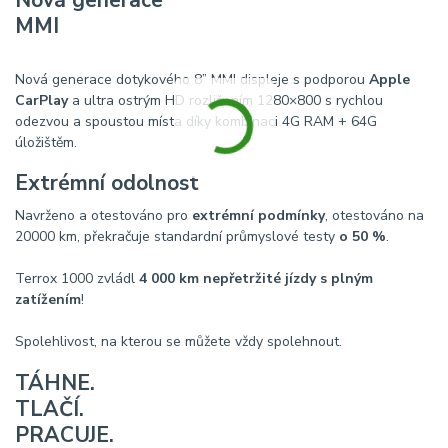
Nová generace
MMI
Nová generace dotykového 8” MMI displeje s podporou
Apple
CarPlay
a ultra ostrým HD rozlišením 1280×800 s rychlou
odezvou a spoustou místa díky kombinaci 4G RAM + 64G
úložištěm.
Extrémní odolnost
Navrženo a otestováno pro
extrémní podmínky
, otestováno na
20000 km, překračuje standardní průmyslové testy
o 50 %
.
Terrox 1000 zvládl
4 000 km nepřetržité jízdy s plným
zatížením
!
Spolehlivost, na kterou se můžete vždy spolehnout.
TÁHNE.
TLAČÍ.
PRACUJE.