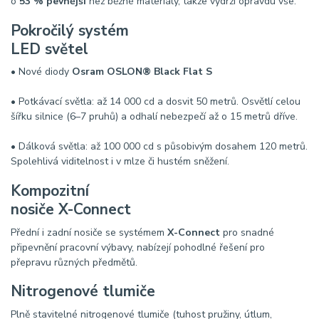
o
53 % pevnější
než běžné materiály, takže vydrží opravdu vše.
Pokročilý systém
LED světel
• Nové diody
Osram OSLON® Black Flat S
• Potkávací světla: až 14 000 cd a dosvit 50 metrů. Osvětlí celou
šířku silnice (6–7 pruhů) a odhalí nebezpečí až o 15 metrů dříve.
• Dálková světla: až 100 000 cd s působivým dosahem 120 metrů.
Spolehlivá viditelnost i v mlze či hustém sněžení.
Kompozitní
nosiče X-Connect
Přední i zadní nosiče se systémem
X-Connect
pro snadné
připevnění pracovní výbavy, nabízejí pohodlné řešení pro
přepravu různých předmětů.
Nitrogenové tlumiče
Plně stavitelné nitrogenové tlumiče (tuhost pružiny, útlum,