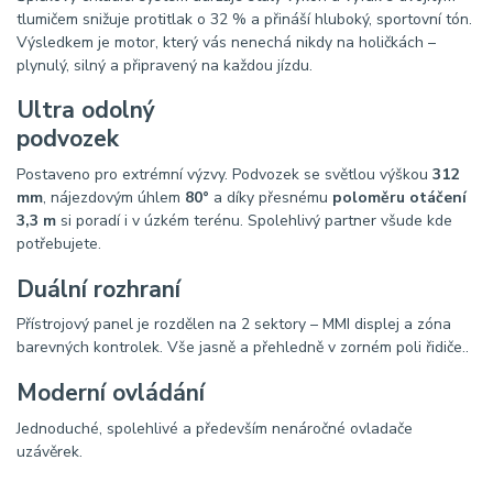
tlumičem snižuje protitlak o 32 % a přináší hluboký, sportovní tón.
Výsledkem je motor, který vás nenechá nikdy na holičkách –
plynulý, silný a připravený na každou jízdu.
Ultra odolný
podvozek
Postaveno pro extrémní výzvy. Podvozek se světlou výškou
312
mm
, nájezdovým úhlem
80°
a díky přesnému
poloměru otáčení
3,3 m
si poradí i v úzkém terénu. Spolehlivý partner všude kde
potřebujete.
Duální rozhraní
Přístrojový panel je rozdělen na 2 sektory – MMI displej a zóna
barevných kontrolek. Vše jasně a přehledně v zorném poli řidiče..
Moderní ovládání
Jednoduché, spolehlivé a především nenáročné ovladače
uzávěrek.