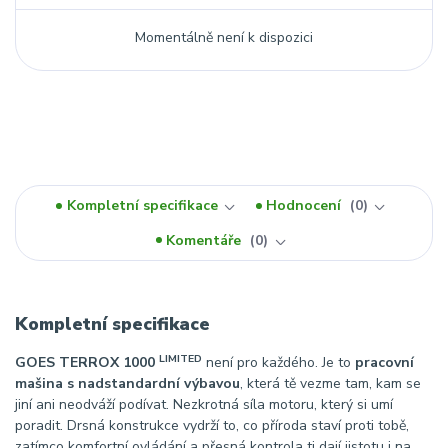
Momentálně není k dispozici
Kompletní specifikace
Hodnocení
0
Komentáře
0
Kompletní specifikace
LIMITED
GOES TERROX 1000
není pro každého. Je to
pracovní
mašina s nadstandardní výbavou
, která tě vezme tam, kam se
jiní ani neodváží podívat. Nezkrotná síla motoru, který si umí
poradit. Drsná konstrukce vydrží to, co příroda staví proti tobě,
zatímco komfortní ovládání a přesná kontrola ti dají jistotu i na