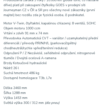
Prodloužená záruka 3 roky / 10.000 km (podle toho, co nastane
dříve) platí při zakoupení čtyřkolky GOES v prodejní síti
Journeyman CZ v ČR a SR pro všechny nové zákazníky (první
majitel) bez rozdílu zda je fyzická osoba, či podnikatel.
Motor
V-Twin, čtyřtaktní, kapalinou chlazený, 8 ventilů, SOHC
Objem motoru
1000 ccm
Vrtání x zdvih
91 mm x 74 mm
Převodovka
Automatická CVT – variátor / uzamykatelný přední
diferenciál / převody P/R/N/H/L (parkovací/zpětný
chod/neutrál/rychle vpřed/terénní redukce)
Odpružení P / Z
Nezávislé, seřiditelné odpružení, nitrogenové
tlumiče / Dvojitá ocelová A-ramena
Brzdy
Kotoučové hydraulické
Nádrž
26 l
Suchá hmotnost
486 kg
Dostupné homologace
T3b, L7e
Délka
2460 mm
Šířka
1288 mm
Výška
1453 mm
Světlá výška
300 / 312 mm
(dle pneu)