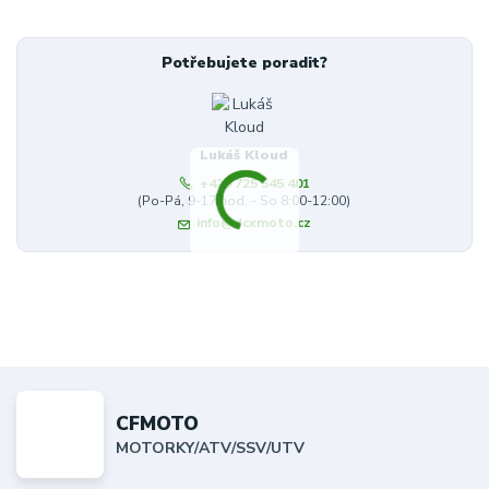
Potřebujete poradit?
Lukáš Kloud
+420 725 545 401
(Po-Pá, 9-17 hod. - So 8:00-12:00)
info@dcxmoto.cz
CFMOTO
MOTORKY/ATV/SSV/UTV