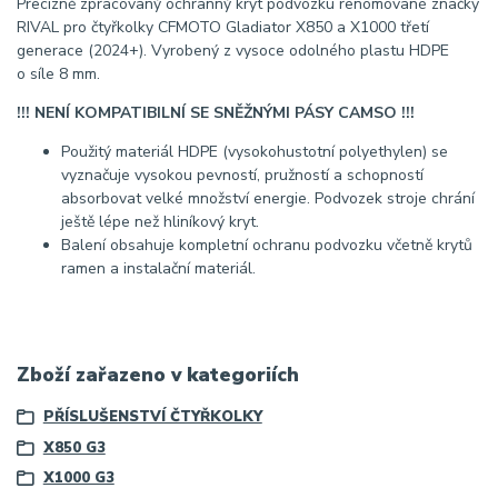
Precizně zpracovaný ochranný kryt podvozku renomované značky
RIVAL pro čtyřkolky CFMOTO Gladiator X850 a X1000 třetí
generace (2024+). Vyrobený z vysoce odolného plastu HDPE
o síle 8 mm.
!!! NENÍ KOMPATIBILNÍ SE SNĚŽNÝMI PÁSY CAMSO !!!
Použitý materiál HDPE (vysokohustotní polyethylen) se
vyznačuje vysokou pevností, pružností a schopností
absorbovat velké množství energie. Podvozek stroje chrání
ještě lépe než hliníkový kryt.
Balení obsahuje kompletní ochranu podvozku včetně krytů
ramen a instalační materiál.
Zboží zařazeno v kategoriích
PŘÍSLUŠENSTVÍ ČTYŘKOLKY
X850 G3
X1000 G3