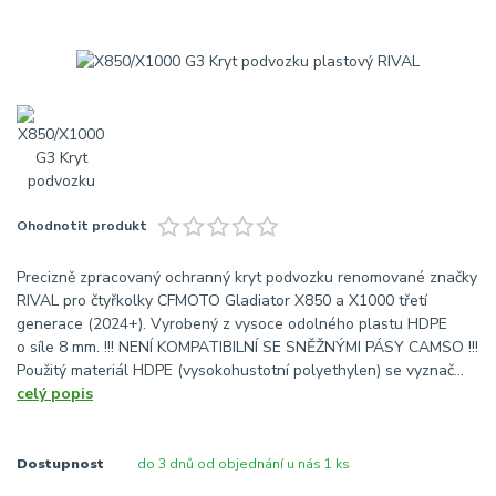
Ohodnotit produkt
Precizně zpracovaný ochranný kryt podvozku renomované značky
RIVAL pro čtyřkolky CFMOTO Gladiator X850 a X1000 třetí
generace (2024+). Vyrobený z vysoce odolného plastu HDPE
o síle 8 mm. !!! NENÍ KOMPATIBILNÍ SE SNĚŽNÝMI PÁSY CAMSO !!!
Použitý materiál HDPE (vysokohustotní polyethylen) se vyznač...
celý popis
Dostupnost
do 3 dnů od objednání u nás 1 ks