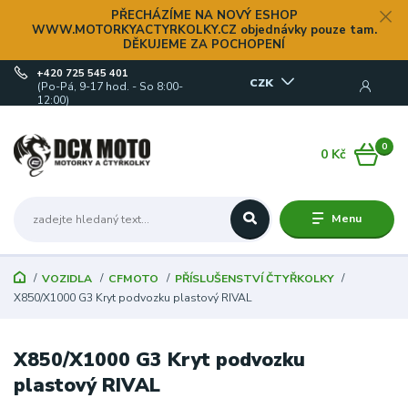
PŘECHÁZÍME NA NOVÝ ESHOP
WWW.MOTORKYACTYRKOLKY.CZ objednávky pouze tam.
DĚKUJEME ZA POCHOPENÍ
+420 725 545 401
CZK
(Po-Pá, 9-17 hod. - So 8:00-
12:00)
0
0 Kč
Menu
VOZIDLA
CFMOTO
PŘÍSLUŠENSTVÍ ČTYŘKOLKY
X850/X1000 G3 Kryt podvozku plastový RIVAL
X850/X1000 G3 Kryt podvozku
plastový RIVAL