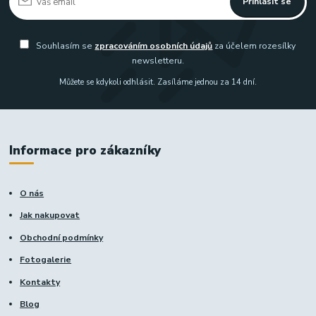
Přihlásit se
Souhlasím se
zpracováním osobních údajů
za účelem rozesílky
newsletteru.
Můžete se kdykoli odhlásit. Zasíláme jednou za 14 dní.
Informace pro zákazníky
O nás
Jak nakupovat
Obchodní podmínky
Fotogalerie
Kontakty
Blog