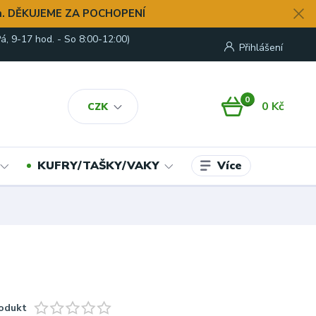
. DĚKUJEME ZA POCHOPENÍ
á, 9-17 hod. - So 8:00-12:00)
Přihlášení
0
0 Kč
CZK
Více
KUFRY/TAŠKY/VAKY
odukt