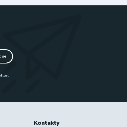
t se
tteru.
Kontakty