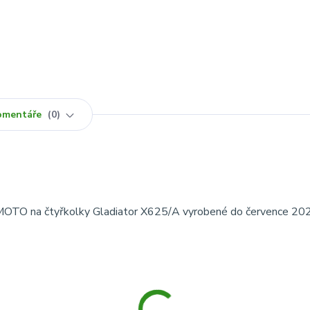
omentáře
0
 CFMOTO na čtyřkolky Gladiator X625/A vyrobené do července 20