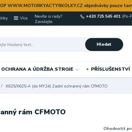
OP WWW.MOTORKYACTYRKOLKY.CZ objednávky pouze tam
Nevíte si rady?
+420 725 545 401
(Po-P
ínky
Více
Zavolejte.
Hledat
OCHRANA A ÚDRŽBA STROJE
PŘÍSLUŠENSTVÍ
X625/X625‑A (do MY24) Zadní ochranný rám CFMOTO
hranný rám CFMOTO
Ohodnotit pr