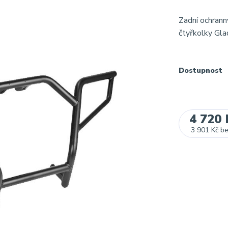
Zadní ochrann
čtyřkolky Gl
Dostupnost
4 720 
3 901 Kč
b