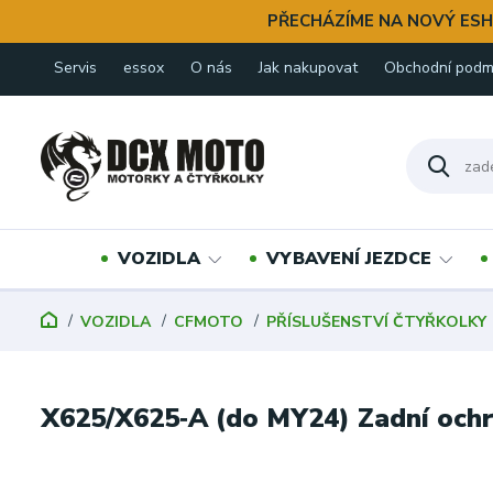
PŘECHÁZÍME NA NOVÝ ESH
Servis
essox
O nás
Jak nakupovat
Obchodní podm
VOZIDLA
VYBAVENÍ JEZDCE
VOZIDLA
CFMOTO
PŘÍSLUŠENSTVÍ ČTYŘKOLKY
X625/X625‑A (do MY24) Zadní oc