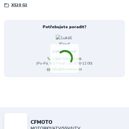
X520 G2
Potřebujete poradit?
Lukáš Kloud
+420 725 545 401
(Po-Pá, 9-17 hod. - So 8:00-12:00)
info@dcxmoto.cz
CFMOTO
MOTORKY/ATV/SSV/UTV