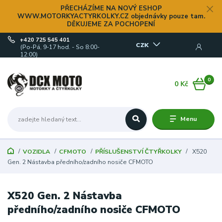
PŘECHÁZÍME NA NOVÝ ESHOP
WWW.MOTORKYACTYRKOLKY.CZ objednávky pouze tam.
DĚKUJEME ZA POCHOPENÍ
+420 725 545 401
CZK
(Po-Pá, 9-17 hod. - So 8:00-
12:00)
0
0 Kč
Menu
VOZIDLA
CFMOTO
PŘÍSLUŠENSTVÍ ČTYŘKOLKY
X520
Gen. 2 Nástavba předního/zadního nosiče CFMOTO
X520 Gen. 2 Nástavba
předního/zadního nosiče CFMOTO