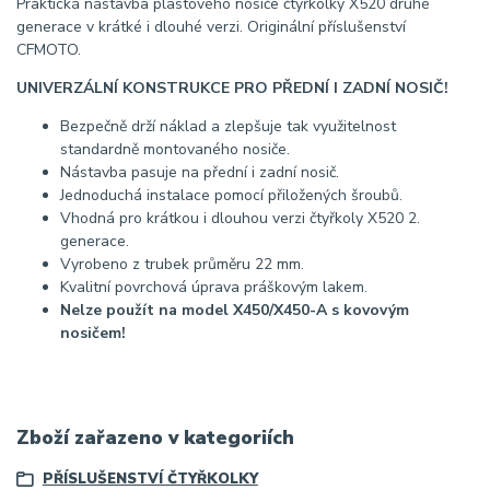
Praktická nástavba plastového nosiče čtyřkolky X520 druhé
generace v krátké i dlouhé verzi. Originální příslušenství
CFMOTO.
UNIVERZÁLNÍ KONSTRUKCE PRO PŘEDNÍ I ZADNÍ NOSIČ!
Bezpečně drží náklad a zlepšuje tak využitelnost
standardně montovaného nosiče.
Nástavba pasuje na přední i zadní nosič.
Jednoduchá instalace pomocí přiložených šroubů.
Vhodná pro krátkou i dlouhou verzi čtyřkoly X520 2.
generace.
Vyrobeno z trubek průměru 22 mm.
Kvalitní povrchová úprava práškovým lakem.
Nelze použít na model X450/X450-A s kovovým
nosičem!
Zboží zařazeno v kategoriích
PŘÍSLUŠENSTVÍ ČTYŘKOLKY