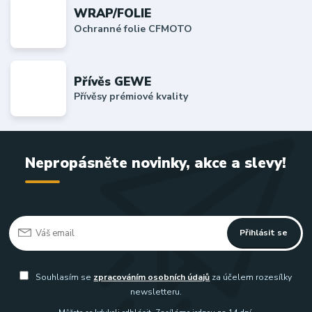
WRAP/FOLIE
Ochranné folie CFMOTO
Přívěs GEWE
Přívěsy prémiové kvality
Nepropásněte novinky, akce a slevy!
Přihlásit se
Souhlasím se
zpracováním osobních údajů
za účelem rozesílky
newsletteru.