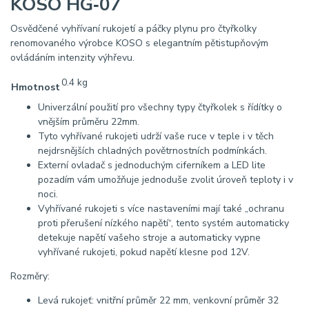
KOSO HG‑07
Osvědčené vyhřívaní rukojetí a páčky plynu pro čtyřkolky
renomovaného výrobce KOSO s elegantním pětistupňovým
ovládáním intenzity výhřevu.
0.4 kg
Hmotnost
Univerzální použití pro všechny typy čtyřkolek s řídítky o
vnějším průměru 22mm.
Tyto vyhřívané rukojeti udrží vaše ruce v teple i v těch
nejdrsnějších chladných povětrnostních podmínkách.
Externí ovladač s jednoduchým ciferníkem a LED lite
pozadím vám umožňuje jednoduše zvolit úroveň teploty i v
noci.
Vyhřívané rukojeti s více nastaveními mají také „ochranu
proti přerušení nízkého napětí“, tento systém automaticky
detekuje napětí vašeho stroje a automaticky vypne
vyhřívané rukojeti, pokud napětí klesne pod 12V.
Rozměry:
Levá rukojeť: vnitřní průměr 22 mm, venkovní průměr 32