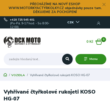
PŘECHÁZÍME NA NOVÝ ESHOP
WWW.MOTORKYACTYRKOLKY.CZ objednávky pouze tam.
DĚKUJEME ZA POCHOPENÍ
+420 725 545 401
CZK
(Po-Pá, 9-17 hod. - So 8:00-
12:00)
0
0 Kč
Menu
VOZIDLA
Vyhřívané čtyřkolové rukojeti KOSO HG‑07
Vyhřívané čtyřkolové rukojeti KOSO
HG‑07