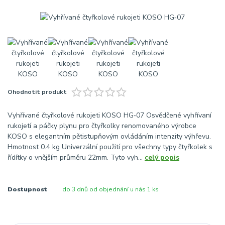
Ohodnotit produkt
Vyhřívané čtyřkolové rukojeti KOSO HG‑07 Osvědčené vyhřívaní
rukojetí a páčky plynu pro čtyřkolky renomovaného výrobce
KOSO s elegantním pětistupňovým ovládáním intenzity výhřevu.
Hmotnost 0.4 kg Univerzální použití pro všechny typy čtyřkolek s
řídítky o vnějším průměru 22mm. Tyto vyh...
celý popis
Dostupnost
do 3 dnů od objednání u nás 1 ks