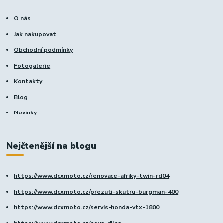
O nás
Jak nakupovat
Obchodní podmínky
Fotogalerie
Kontakty
Blog
Novinky
Nejčtenější na blogu
https://www.dcxmoto.cz/renovace-afriky-twin-rd04
https://www.dcxmoto.cz/prezuti-skutru-burgman-400
https://www.dcxmoto.cz/servis-honda-vtx-1800
https://www.dcxmoto.cz/nova-dilna