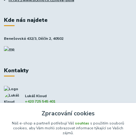
Kde nás najdete
Benešovská 432/3, Děčín 2, 40502
Kontakty
Lukáš Kloud
+420 725 545 401
(Po-Pá, 9-17 hod. - So 8:00-12:00)
Zpracování cookies
info@dcxmoto.cz
Náš e-shop a partneři potřebují Váš
souhlas
s použitím souborů
cookies, aby Vám mohli zobrazovat informace týkající se Vašich
zájmů.