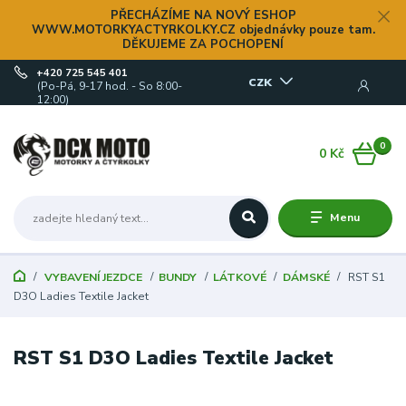
PŘECHÁZÍME NA NOVÝ ESHOP
WWW.MOTORKYACTYRKOLKY.CZ objednávky pouze tam.
DĚKUJEME ZA POCHOPENÍ
+420 725 545 401
CZK
(Po-Pá, 9-17 hod. - So 8:00-
12:00)
0
0 Kč
Menu
VYBAVENÍ JEZDCE
BUNDY
LÁTKOVÉ
DÁMSKÉ
RST S1
D3O Ladies Textile Jacket
RST S1 D3O Ladies Textile Jacket