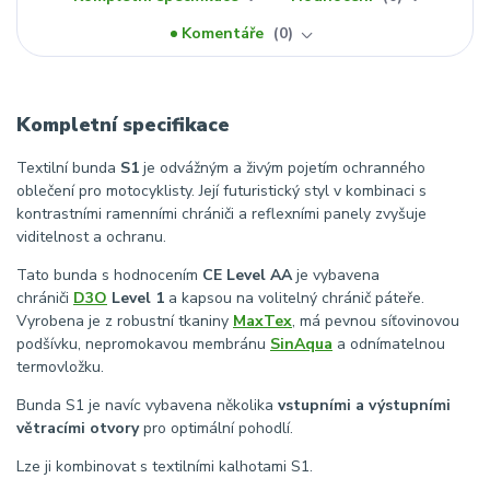
Komentáře
0
Kompletní specifikace
Textilní bunda
S1
je odvážným a živým pojetím ochranného
oblečení pro motocyklisty. Její futuristický styl v kombinaci s
kontrastními ramenními chrániči a reflexními panely zvyšuje
viditelnost a ochranu.
Tato bunda s hodnocením
CE Level AA
je vybavena
chrániči
D3O
Level 1
a kapsou na volitelný chránič páteře.
Vyrobena je z robustní tkaniny
MaxTex
, má pevnou síťovinovou
podšívku, nepromokavou membránu
SinAqua
a odnímatelnou
termovložku.
Bunda S1 je navíc vybavena několika
vstupními a výstupními
větracími otvory
pro optimální pohodlí.
Lze ji kombinovat s textilními kalhotami S1.