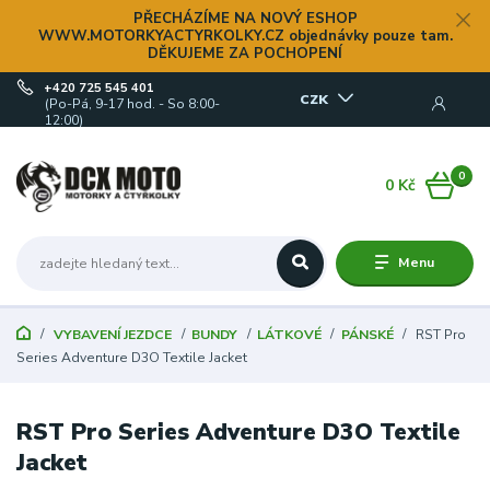
PŘECHÁZÍME NA NOVÝ ESHOP
WWW.MOTORKYACTYRKOLKY.CZ objednávky pouze tam.
DĚKUJEME ZA POCHOPENÍ
+420 725 545 401
CZK
(Po-Pá, 9-17 hod. - So 8:00-
12:00)
0
0 Kč
Menu
VYBAVENÍ JEZDCE
BUNDY
LÁTKOVÉ
PÁNSKÉ
RST Pro
Series Adventure D3O Textile Jacket
RST Pro Series Adventure D3O Textile
Jacket