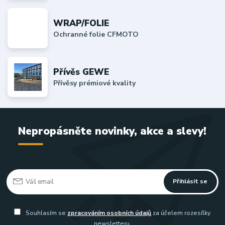
WRAP/FOLIE
Ochranné folie CFMOTO
Přívěs GEWE
Přívěsy prémiové kvality
Nepropásněte novinky, akce a slevy!
Přihlásit se
Souhlasím se
zpracováním osobních údajů
za účelem rozesílky
newsletteru.