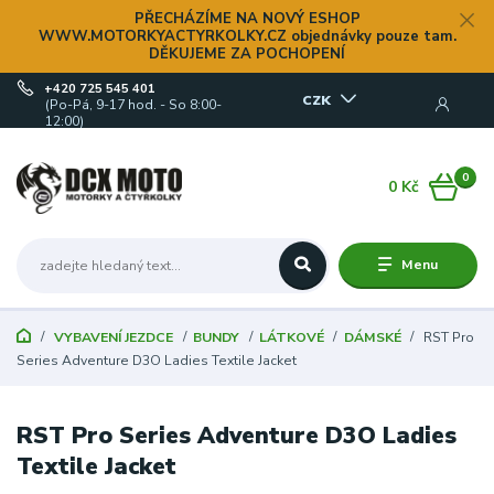
PŘECHÁZÍME NA NOVÝ ESHOP
WWW.MOTORKYACTYRKOLKY.CZ objednávky pouze tam.
DĚKUJEME ZA POCHOPENÍ
+420 725 545 401
CZK
(Po-Pá, 9-17 hod. - So 8:00-
12:00)
0
0 Kč
Menu
VYBAVENÍ JEZDCE
BUNDY
LÁTKOVÉ
DÁMSKÉ
RST Pro
Series Adventure D3O Ladies Textile Jacket
RST Pro Series Adventure D3O Ladies
Textile Jacket