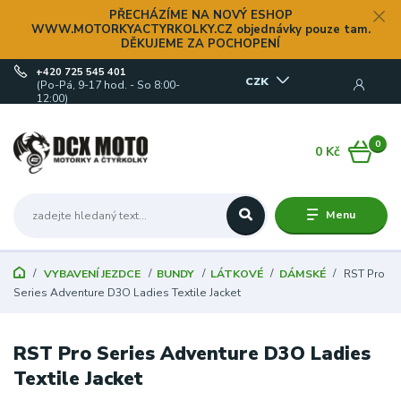
PŘECHÁZÍME NA NOVÝ ESHOP
WWW.MOTORKYACTYRKOLKY.CZ objednávky pouze tam.
DĚKUJEME ZA POCHOPENÍ
+420 725 545 401
CZK
(Po-Pá, 9-17 hod. - So 8:00-
12:00)
0
0 Kč
Menu
VYBAVENÍ JEZDCE
BUNDY
LÁTKOVÉ
DÁMSKÉ
RST Pro
Series Adventure D3O Ladies Textile Jacket
RST Pro Series Adventure D3O Ladies
Textile Jacket