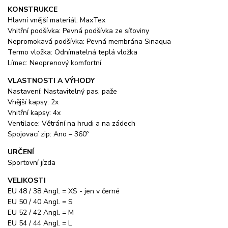
KONSTRUKCE
Hlavní vnější materiál: MaxTex
Vnitřní podšívka: Pevná podšívka ze síťoviny
Nepromokavá podšívka: Pevná membrána Sinaqua
Termo vložka: Odnímatelná teplá vložka
Límec: Neoprenový komfortní
VLASTNOSTI A VÝHODY
Nastavení: Nastavitelný pas, paže
Vnější kapsy: 2x
Vnitřní kapsy: 4x
Ventilace: Větrání na hrudi a na zádech
Spojovací zip: Ano – 360º
URČENÍ
Sportovní jízda
VELIKOSTI
EU 48 / 38 Angl. = XS - jen v černé
EU 50 / 40 Angl. = S
EU 52 / 42 Angl. = M
EU 54 / 44 Angl. = L