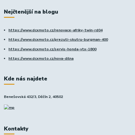
Nejčtenější na blogu
https://www.dcxmoto.cz/renovace-afriky-twin-rd04
https://www.dcxmoto.cz/prezuti-skutru-burgman-400
https://www.dcxmoto.cz/servis-honda-vtx-1800
https://www.dcxmoto.cz/nova-dilna
Kde nás najdete
Benešovská 432/3, Děčín 2, 40502
Kontakty