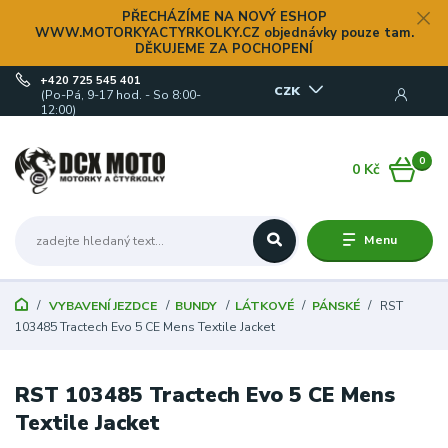
PŘECHÁZÍME NA NOVÝ ESHOP
WWW.MOTORKYACTYRKOLKY.CZ objednávky pouze tam.
DĚKUJEME ZA POCHOPENÍ
+420 725 545 401
CZK
(Po-Pá, 9-17 hod. - So 8:00-
12:00)
0
0 Kč
Menu
VYBAVENÍ JEZDCE
BUNDY
LÁTKOVÉ
PÁNSKÉ
RST
103485 Tractech Evo 5 CE Mens Textile Jacket
RST 103485 Tractech Evo 5 CE Mens
Textile Jacket