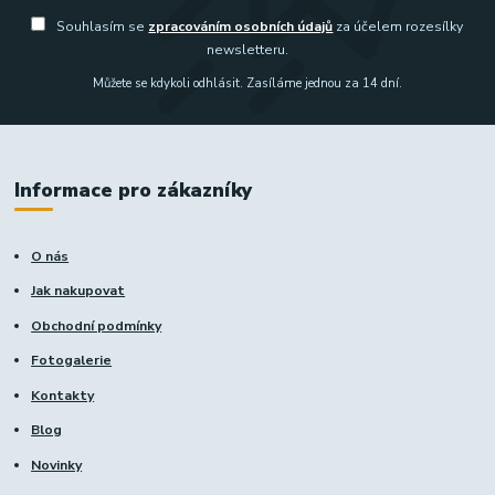
Souhlasím se
zpracováním osobních údajů
za účelem rozesílky
newsletteru.
Můžete se kdykoli odhlásit. Zasíláme jednou za 14 dní.
Informace pro zákazníky
O nás
Jak nakupovat
Obchodní podmínky
Fotogalerie
Kontakty
Blog
Novinky