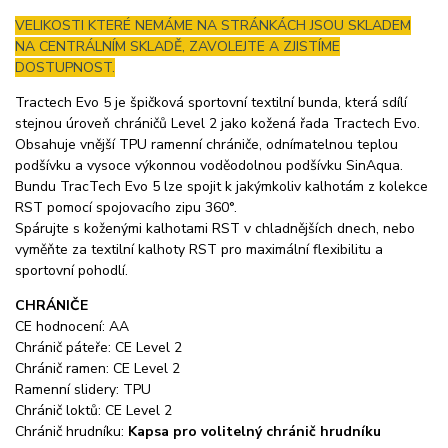
VELIKOSTI KTERÉ NEMÁME NA STRÁNKÁCH JSOU SKLADEM
NA CENTRÁLNÍM SKLADĚ, ZAVOLEJTE A ZJISTÍME
DOSTUPNOST.
Tractech Evo 5 je špičková sportovní textilní bunda, která sdílí
stejnou úroveň chráničů Level 2 jako kožená řada Tractech Evo.
Obsahuje vnější TPU ramenní chrániče, odnímatelnou teplou
podšívku a vysoce výkonnou voděodolnou podšívku SinAqua.
Bundu TracTech Evo 5 lze spojit k jakýmkoliv kalhotám z kolekce
RST pomocí spojovacího zipu 360°.
Spárujte s koženými kalhotami RST v chladnějších dnech, nebo
vyměňte za textilní kalhoty RST pro maximální flexibilitu a
sportovní pohodlí.
CHRÁNIČE
CE hodnocení: AA
Chránič páteře: CE Level 2
Chránič ramen: CE Level 2
Ramenní slidery: TPU
Chránič loktů: CE Level 2
Chránič hrudníku:
Kapsa pro volitelný chránič hrudníku