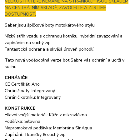
VELIKOSTI KTERÉ NEMÁME NA STRÁNKÁCH JSOU SKLADEM
NA CENTRÁLNÍM SKLADĚ, ZAVOLEJTE A ZJISTÍME
DOSTUPNOST.
Saber jsou špičkové boty motokárového stylu.
Nízký střih vzadu s ochranou kotníku, hybridní zavazování a
zapínáním na suchý zip.
Fantastická ochrana a skvělá úroveň pohodlí.
Tato nová voděodolná verze bot Sabre vás ochrání a udrží v
suchu.
CHRÁNIČE
CE Certifikát: Ano
Chránič paty: Integrovaný
Chránič kotníku: Integrovaný
KONSTRUKCE
Hlavní vnější materiál: Kůže z mikrovlákna
Podšívka: Síťovina
Nepromokavá podšívka: Membrána SinAqua
Zapínání: Tkaničky & suchý zip