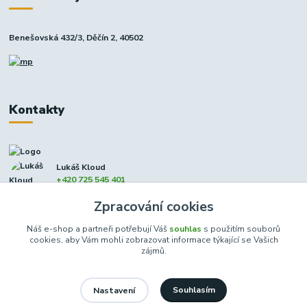
Benešovská 432/3, Děčín 2, 40502
Kontakty
Lukáš Kloud
+420 725 545 401
(Po-Pá, 9-17 hod. - So 8:00-12:00)
Zpracování cookies
info@dcxmoto.cz
Náš e-shop a partneři potřebují Váš
souhlas
s použitím souborů
cookies, aby Vám mohli zobrazovat informace týkající se Vašich
zájmů.
Souhlasím
Nastavení