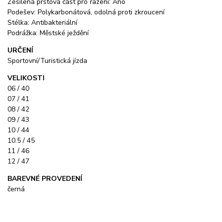
Zesílená prstová část pro řazení: Ano
Podešev: Polykarbonátová, odolná proti zkroucení
Stélka: Antibakteriální
Podrážka: Městské ježdění
URČENÍ
Sportovní/Turistická jízda
VELIKOSTI
06 / 40
07 / 41
08 / 42
09 / 43
10 / 44
10.5 / 45
11 / 46
12 / 47
BAREVNÉ PROVEDENÍ
černá