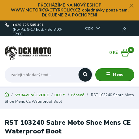
PŘECHÁZÍME NA NOVÝ ESHOP
WWW.MOTORKYACTYRKOLKY.CZ objednávky pouze tam.
DĚKUJEME ZA POCHOPENÍ
+420 725 545 401
CZK
(Po-Pá, 9-17 hod. - So 8:00-
12:00)
0
0 Kč
Menu
VYBAVENÍ JEZDCE
BOTY
Pánské
RST 103240 Sabre Moto
Shoe Mens CE Waterproof Boot
RST 103240 Sabre Moto Shoe Mens CE
Waterproof Boot