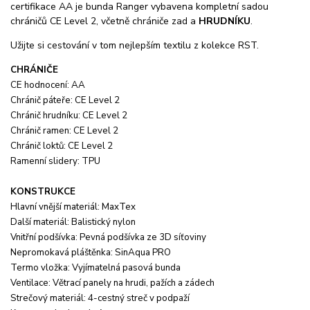
certifikace AA je bunda Ranger vybavena kompletní sadou
chráničů CE Level 2, včetně chrániče zad a
HRUDNÍKU
.
Užijte si cestování v tom nejlepším textilu z kolekce RST.
CHRÁNIČE
CE hodnocení: AA
Chránič páteře: CE Level 2
Chránič hrudníku: CE Level 2
Chránič ramen: CE Level 2
Chránič loktů: CE Level 2
Ramenní slidery: TPU
KONSTRUKCE
Hlavní vnější materiál: MaxTex
Další materiál: Balistický nylon
Vnitřní podšívka: Pevná podšívka ze 3D síťoviny
Nepromokavá pláštěnka: SinAqua PRO
Termo vložka: Vyjímatelná pasová bunda
Ventilace: Větrací panely na hrudi, pažích a zádech
Strečový materiál: 4-cestný streč v podpaží