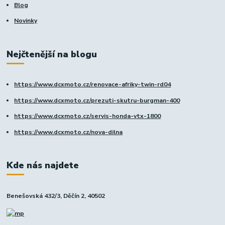
Blog
Novinky
Nejčtenější na blogu
https://www.dcxmoto.cz/renovace-afriky-twin-rd04
https://www.dcxmoto.cz/prezuti-skutru-burgman-400
https://www.dcxmoto.cz/servis-honda-vtx-1800
https://www.dcxmoto.cz/nova-dilna
Kde nás najdete
Benešovská 432/3, Děčín 2, 40502