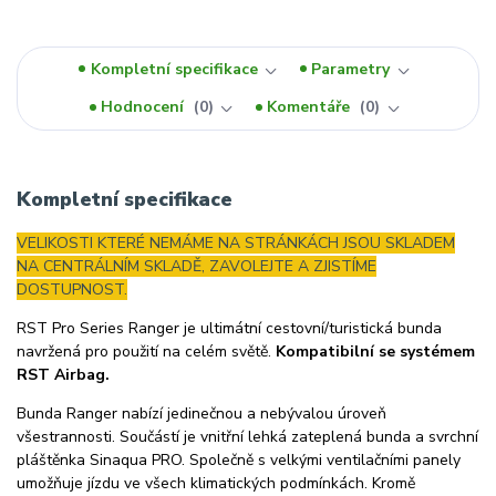
Kompletní specifikace
Parametry
Hodnocení
0
Komentáře
0
Kompletní specifikace
VELIKOSTI KTERÉ NEMÁME NA STRÁNKÁCH JSOU SKLADEM
NA CENTRÁLNÍM SKLADĚ, ZAVOLEJTE A ZJISTÍME
DOSTUPNOST.
RST Pro Series Ranger je ultimátní cestovní/turistická bunda
navržená pro použití na celém světě.
Kompatibilní se systémem
RST Airbag.
Bunda Ranger nabízí jedinečnou a nebývalou úroveň
všestrannosti. Součástí je vnitřní lehká zateplená bunda a svrchní
pláštěnka Sinaqua PRO. Společně s velkými ventilačními panely
umožňuje jízdu ve všech klimatických podmínkách. Kromě