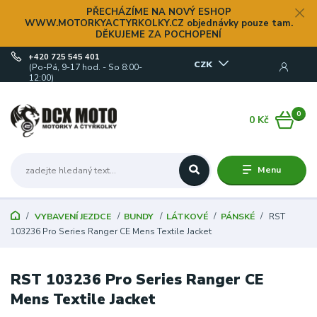
PŘECHÁZÍME NA NOVÝ ESHOP
WWW.MOTORKYACTYRKOLKY.CZ objednávky pouze tam.
DĚKUJEME ZA POCHOPENÍ
+420 725 545 401
CZK
(Po-Pá, 9-17 hod. - So 8:00-
12:00)
0
0 Kč
Menu
VYBAVENÍ JEZDCE
BUNDY
LÁTKOVÉ
PÁNSKÉ
RST
103236 Pro Series Ranger CE Mens Textile Jacket
RST 103236 Pro Series Ranger CE
Mens Textile Jacket