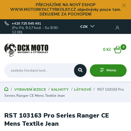
PŘECHÁZÍME NA NOVÝ ESHOP
WWW.MOTORKYACTYRKOLKY.CZ objednávky pouze tam.
DĚKUJEME ZA POCHOPENÍ
+420 725 545 401
CZK
(Po-Pá, 9-17 hod. - So 8:00-
12:00)
0
0 Kč
Menu
VYBAVENÍ JEZDCE
KALHOTY
LÁTKOVÉ
RST 103163 Pro
Series Ranger CE Mens Textile Jean
RST 103163 Pro Series Ranger CE
Mens Textile Jean