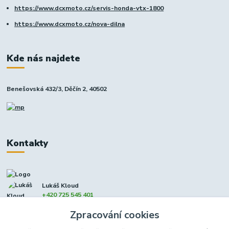
https://www.dcxmoto.cz/servis-honda-vtx-1800
https://www.dcxmoto.cz/nova-dilna
Kde nás najdete
Benešovská 432/3, Děčín 2, 40502
Kontakty
Lukáš Kloud
+420 725 545 401
(Po-Pá, 9-17 hod. - So 8:00-12:00)
Zpracování cookies
info@dcxmoto.cz