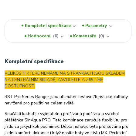
Kompletní specifikace
Parametry
Hodnocení
0
Komentáře
0
Kompletní specifikace
VELIKOSTI KTERÉ NEMÁME NA STRÁNKÁCH JSOU SKLADEM
NA CENTRÁLNÍM SKLADĚ, ZAVOLEJTE A ZJISTÍME
DOSTUPNOST.
RST Pro Series Ranger jsou ultimátní cestovní/turistické kalhoty
navržené pro použití na celém světě.
Součástí kalhot je vyjímatelná prošívaná podšívka a svrchní
pláštěnka SinAqua PRO. Tato kombinace zaručuje flexibilitu pro
jízdu za jakýchkoli podmínek. Délka nohavic byla profilována pro
jízdní komfort, dokonce i když nosíte boty ve stylu MX. Perfektní