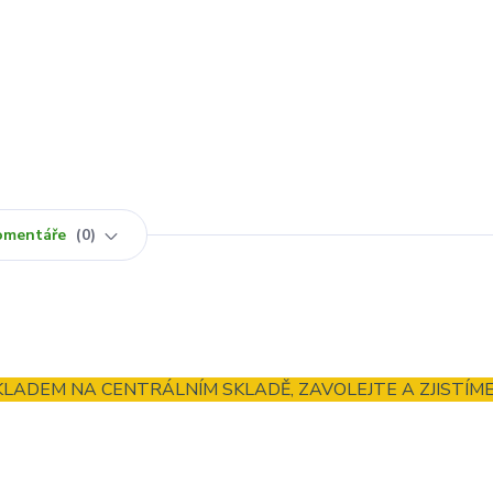
omentáře
0
LADEM NA CENTRÁLNÍM SKLADĚ, ZAVOLEJTE A ZJISTÍM