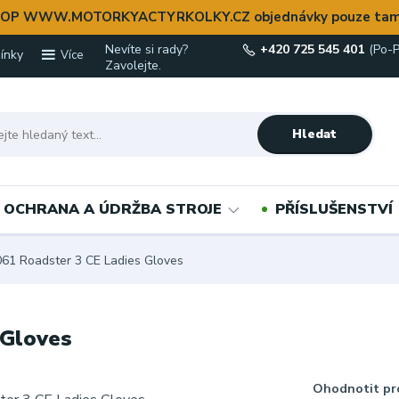
OP WWW.MOTORKYACTYRKOLKY.CZ objednávky pouze tam
Nevíte si rady?
+420 725 545 401
(Po-P
ínky
Více
Zavolejte.
Hledat
OCHRANA A ÚDRŽBA STROJE
PŘÍSLUŠENSTVÍ
1 Roadster 3 CE Ladies Gloves
 Gloves
Ohodnotit pr