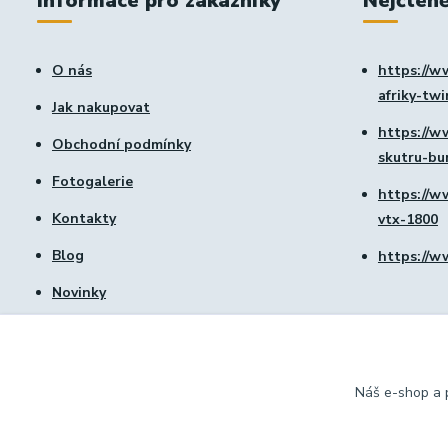
Informace pro zákazníky
Nejčteně
O nás
https://w
afriky-tw
Jak nakupovat
https://w
Obchodní podmínky
skutru-b
Fotogalerie
https://w
Kontakty
vtx-1800
Blog
https://w
Novinky
Náš e-shop a p
DCXmoto s.r.o. | všechna práva vyhrazena 2026