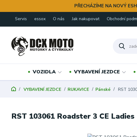
PŘECHÁZÍME NA NOVÝ ESH
Servis
essox
O nás
Jak nakupovat
Obchodní podm
VOZIDLA
VYBAVENÍ JEZDCE
VYBAVENÍ JEZDCE
RUKAVICE
Pánské
RST 10306
RST 103061 Roadster 3 CE Ladies