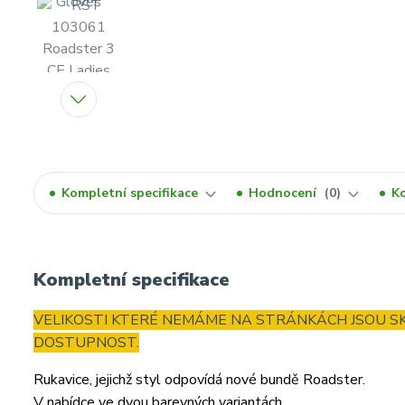
Kompletní specifikace
Hodnocení
0
K
Kompletní specifikace
VELIKOSTI KTERÉ NEMÁME NA STRÁNKÁCH JSOU SK
DOSTUPNOST.
Rukavice, jejichž styl odpovídá nové bundě Roadster.
V nabídce ve dvou barevných variantách.