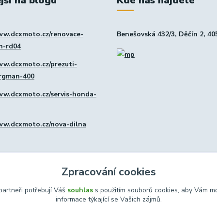
jší na blogu
Kde nás najdete
ww.dcxmoto.cz/renovace-
Benešovská 432/3, Děčín 2, 40
in-rd04
ww.dcxmoto.cz/prezuti-
urgman-400
ww.dcxmoto.cz/servis-honda-
ww.dcxmoto.cz/nova-dilna
Zpracování cookies
artneři potřebují Váš
souhlas
s použitím souborů cookies, aby Vám mo
informace týkající se Vašich zájmů.