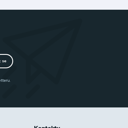
t se
tteru.