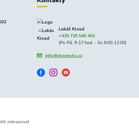
Kontakty
502
Lukáš Kloud
+420 725 545 401
(Po-Pá, 9-17 hod. - So 8:00-12:00)
info@dcxmoto.cz
hli zobrazovat
Vytvořeno na
Eshop-rychle.cz