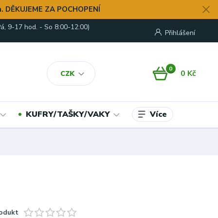
. DĚKUJEME ZA POCHOPENÍ
á, 9-17 hod. - So 8:00-12:00)
Přihlášení
0
0 Kč
CZK
Více
KUFRY/TAŠKY/VAKY
odukt