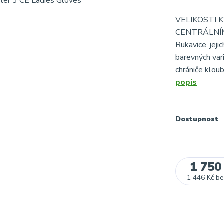
VELIKOSTI
CENTRÁLNÍM
Rukavice, jej
barevných var
chrániče kloub
popis
Dostupnost
1 750
1 446 Kč
be