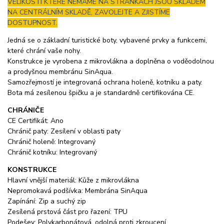
VELIKOSTI KTERÉ NEMÁME NA STRÁNKÁCH JSOU SKLADEM
NA CENTRÁLNÍM SKLADĚ, ZAVOLEJTE A ZJISTÍME
DOSTUPNOST.
Jedná se o základní turistické boty, vybavené prvky a funkcemi,
které chrání vaše nohy.
Konstrukce je vyrobena z mikrovlákna a doplněna o voděodolnou
a prodyšnou membránu SinAqua.
Samozřejmostí je integrovaná ochrana holeně, kotníku a paty.
Bota má zesílenou špičku a je standardně certifikována CE.
CHRÁNIČE
CE Certifikát: Ano
Chránič paty: Zesílení v oblasti paty
Chránič holeně: Integrovaný
Chránič kotníku: Integrovaný
KONSTRUKCE
Hlavní vnější materiál: Kůže z mikrovlákna
Nepromokavá podšívka: Membrána SinAqua
Zapínání: Zip a suchý zip
Zesílená prstová část pro řazení: TPU
Podešev: Polykarbonátová, odolná proti zkroucení