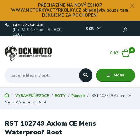
PŘECHÁZÍME NA NOVÝ ESHOP
WWW.MOTORKYACTYRKOLKY.CZ objednávky pouze tam.
DĚKUJEME ZA POCHOPENÍ
+420 725 545 401
CZK
(Po-Pá, 9-17 hod. - So 8:00-
12:00)
0
0 Kč
Menu
VYBAVENÍ JEZDCE
BOTY
Pánské
RST 102749 Axiom CE
Mens Waterproof Boot
RST 102749 Axiom CE Mens
Waterproof Boot