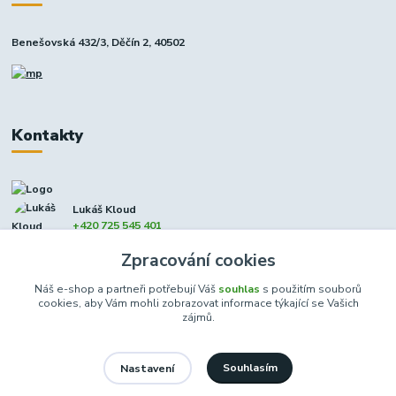
Benešovská 432/3, Děčín 2, 40502
Kontakty
Lukáš Kloud
+420 725 545 401
(Po-Pá, 9-17 hod. - So 8:00-12:00)
Zpracování cookies
info@dcxmoto.cz
Náš e-shop a partneři potřebují Váš
souhlas
s použitím souborů
cookies, aby Vám mohli zobrazovat informace týkající se Vašich
zájmů.
Souhlasím
Nastavení