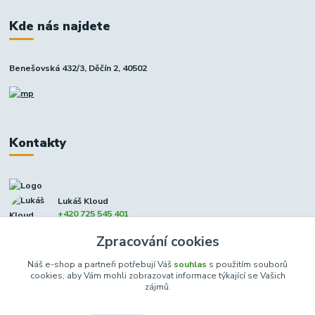
Kde nás najdete
Benešovská 432/3, Děčín 2, 40502
Kontakty
Lukáš Kloud
+420 725 545 401
(Po-Pá, 9-17 hod. - So 8:00-12:00)
Zpracování cookies
info@dcxmoto.cz
Náš e-shop a partneři potřebují Váš
souhlas
s použitím souborů
cookies, aby Vám mohli zobrazovat informace týkající se Vašich
zájmů.