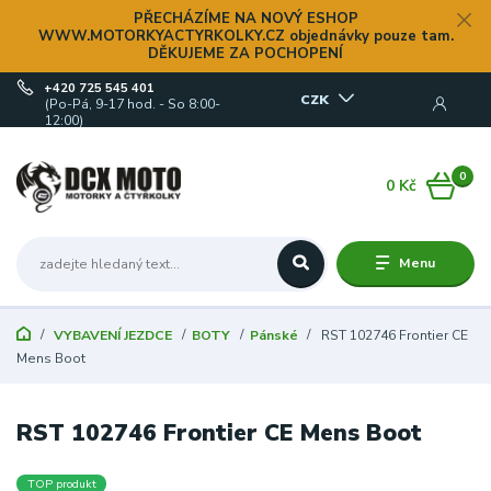
PŘECHÁZÍME NA NOVÝ ESHOP
WWW.MOTORKYACTYRKOLKY.CZ objednávky pouze tam.
DĚKUJEME ZA POCHOPENÍ
+420 725 545 401
CZK
(Po-Pá, 9-17 hod. - So 8:00-
12:00)
0
0 Kč
Menu
VYBAVENÍ JEZDCE
BOTY
Pánské
RST 102746 Frontier CE
Mens Boot
RST 102746 Frontier CE Mens Boot
TOP produkt