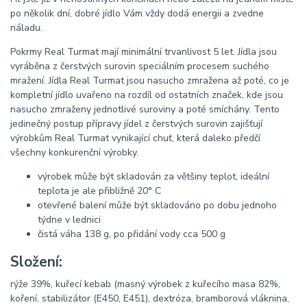
po několik dní, dobré jídlo Vám vždy dodá energii a zvedne
náladu.
Pokrmy Real Turmat mají minimální trvanlivost 5 let. Jídla jsou
vyráběna z čerstvých surovin speciálním procesem suchého
mražení. Jídla Real Turmat jsou nasucho zmražena až poté, co je
kompletní jídlo uvařeno na rozdíl od ostatních značek, kde jsou
nasucho zmraženy jednotlivé suroviny a poté smíchány. Tento
jedinečný postup přípravy jídel z čerstvých surovin zajišťují
výrobkům Real Turmat vynikající chuť, která daleko předčí
všechny konkurenční výrobky.
výrobek může být skladován za většiny teplot, ideální
teplota je ale přibližně 20° C
otevřené balení může být skladováno po dobu jednoho
týdne v lednici
čistá váha 138 g, po přidání vody cca 500 g
Složení:
rýže 39%, kuřecí kebab (masný výrobek z kuřecího masa 82%,
koření, stabilizátor (E450, E451), dextróza, bramborová vláknina,