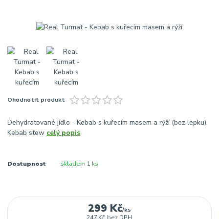
Ohodnotit produkt
Dehydratované jídlo - Kebab s kuřecím masem a rýží (bez lepku),
Kebab stew
celý popis
Dostupnost
skladem 1 ks
299 Kč
/
ks
247 Kč
bez DPH