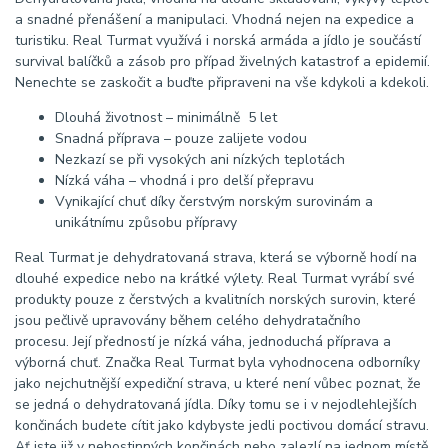
a snadné přenášení a manipulaci. Vhodná nejen na expedice a
turistiku. Real Turmat využívá i norská armáda a jídlo je součástí
survival balíčků a zásob pro případ živelných katastrof a epidemií.
Nenechte se zaskočit a buďte připraveni na vše kdykoli a kdekoli.
Dlouhá životnost – minimálně 5 let
Snadná příprava – pouze zalijete vodou
Nezkazí se při vysokých ani nízkých teplotách
Nízká váha – vhodná i pro delší přepravu
Vynikající chuť díky čerstvým norským surovinám a
unikátnímu způsobu přípravy
Real Turmat je dehydratovaná strava, která se výborně hodí na
dlouhé expedice nebo na krátké výlety. Real Turmat vyrábí své
produkty pouze z čerstvých a kvalitních norských surovin, které
jsou pečlivě upravovány během celého dehydratačního
procesu. Její předností je nízká váha, jednoduchá příprava a
výborná chuť. Značka Real Turmat byla vyhodnocena odborníky
jako nejchutnější expediční strava, u které není vůbec poznat, že
se jedná o dehydratovaná jídla. Díky tomu se i v nejodlehlejších
končinách budete cítit jako kdybyste jedli poctivou domácí stravu.
Ať jste již v nehostinných končinách nebo zalezlí na jednom místě