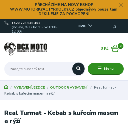
PŘECHÁZÍME NA NOVÝ ESHOP
WWW.MOTORKYACTYRKOLKY.CZ objednávky pouze tam.
DĚKUJEME ZA POCHOPENÍ
+420 725 545 401
CZK
(Po-Pá, 9-17 hod. - So 8:00-
12:00)
0
0 Kč
Menu
VYBAVENÍ JEZDCE
OUTDOOR VYBAVENÍ
Real Turmat -
Kebab s kuřecím masem a rýží
Real Turmat - Kebab s kuřecím masem
a rýží