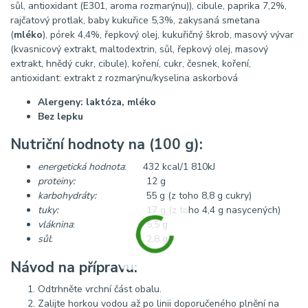
sůl, antioxidant (E301, aroma rozmarýnu)), cibule, paprika 7,2%,
rajčatový protlak, baby kukuřice 5,3%, zakysaná smetana
(
mléko
), pórek 4,4%, řepkový olej, kukuřičný škrob, masový vývar
(kvasnicový extrakt, maltodextrin, sůl, řepkový olej, masový
extrakt, hnědý cukr, cibule), koření, cukr, česnek, koření,
antioxidant: extrakt z rozmarýnu/kyselina askorbová
Alergeny:
laktóza, mléko
Bez lepku
Nutriční hodnoty na (100 g):
energetická hodnota
: 432 kcal/1 810kJ
proteiny:
12 g
karbohydráty:
55 g (z toho 8,8 g cukry)
tuky:
17 g (z toho 4,4 g nasycených)
vláknina
: 5,5 g
sůl
: 2,8 g
Návod na přípravu:
Odtrhněte vrchní část obalu.
Zalijte horkou vodou až po linii doporučeného plnění na