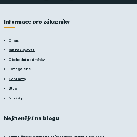
Informace pro zákazníky
O nás
Jak nakupovat
Obchodní podmínky
Fotogalerie
Kontakty
Blog
Novinky
Nejčtenější na blogu
https://www.dcxmoto.cz/renovace-afriky-twin-rd04