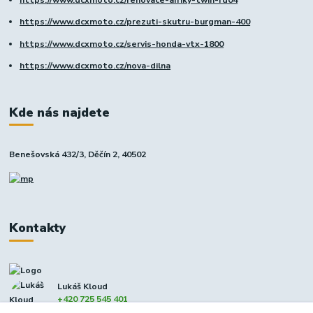
https://www.dcxmoto.cz/prezuti-skutru-burgman-400
https://www.dcxmoto.cz/servis-honda-vtx-1800
https://www.dcxmoto.cz/nova-dilna
Kde nás najdete
Benešovská 432/3, Děčín 2, 40502
Kontakty
Lukáš Kloud
+420 725 545 401
(Po-Pá, 9-17 hod. - So 8:00-12:00)