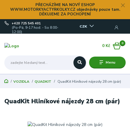
PŘECHÁZÍME NA NOVÝ ESHOP
WWW.MOTORKYACTYRKOLKY.CZ objednávky pouze tam.
DĚKUJEME ZA POCHOPENÍ
+420 725 545 401
CZK
(Po-Pá, 9-17 hod. - So 8:00-
12:00)
0
0 Kč
Menu
VOZIDLA
QUADKIT
QuadKit Hliníkové nájezdy 28 cm (pár)
QuadKit Hliníkové nájezdy 28 cm (pár)