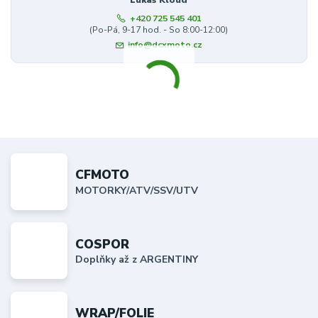
Lukáš Kloud
+420 725 545 401
(Po-Pá, 9-17 hod. - So 8:00-12:00)
info@dcxmoto.cz
CFMOTO
MOTORKY/ATV/SSV/UTV
COSPOR
Doplňky až z ARGENTINY
WRAP/FOLIE