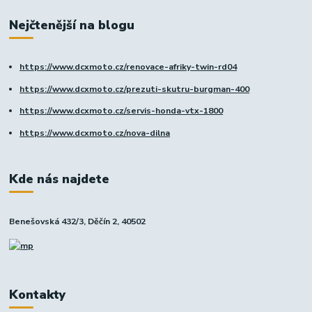
Nejčtenější na blogu
https://www.dcxmoto.cz/renovace-afriky-twin-rd04
https://www.dcxmoto.cz/prezuti-skutru-burgman-400
https://www.dcxmoto.cz/servis-honda-vtx-1800
https://www.dcxmoto.cz/nova-dilna
Kde nás najdete
Benešovská 432/3, Děčín 2, 40502
Kontakty