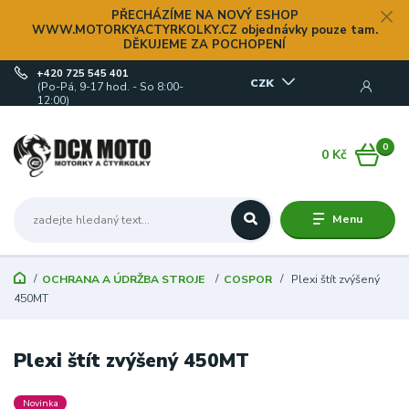
PŘECHÁZÍME NA NOVÝ ESHOP
WWW.MOTORKYACTYRKOLKY.CZ objednávky pouze tam.
DĚKUJEME ZA POCHOPENÍ
+420 725 545 401
CZK
(Po-Pá, 9-17 hod. - So 8:00-
12:00)
0
0 Kč
Menu
OCHRANA A ÚDRŽBA STROJE
COSPOR
Plexi štít zvýšený
450MT
Plexi štít zvýšený 450MT
Novinka