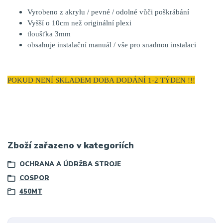
Vyrobeno z akrylu / pevné / odolné vůči poškrábání
Vyšší o 10cm než originální plexi
tloušťka 3mm
obsahuje instalační manuál / vše pro snadnou instalaci
POKUD NENÍ SKLADEM DOBA DODÁNÍ 1-2 TÝDEN !!!
Zboží zařazeno v kategoriích
OCHRANA A ÚDRŽBA STROJE
COSPOR
450MT