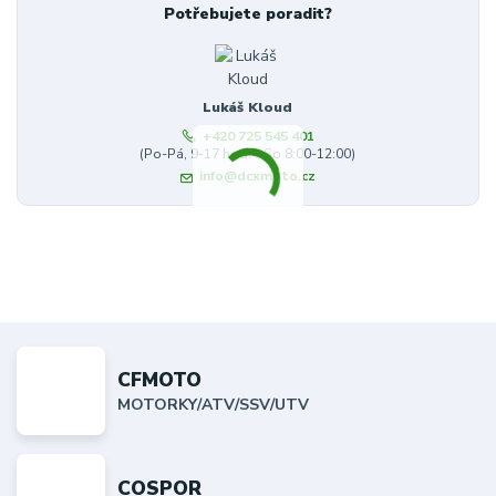
Potřebujete poradit?
Lukáš Kloud
+420 725 545 401
(Po-Pá, 9-17 hod. - So 8:00-12:00)
info@dcxmoto.cz
CFMOTO
MOTORKY/ATV/SSV/UTV
COSPOR