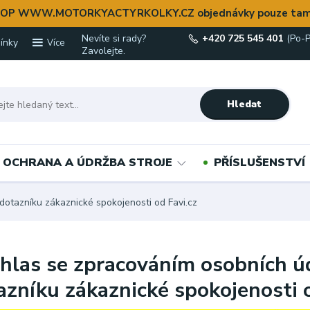
OP WWW.MOTORKYACTYRKOLKY.CZ objednávky pouze tam
Nevíte si rady?
+420 725 545 401
(Po-P
ínky
Více
Zavolejte.
Hledat
OCHRANA A ÚDRŽBA STROJE
PŘÍSLUŠENSTVÍ
dotazníku zákaznické spokojenosti od Favi.cz
hlas se zpracováním osobních úd
azníku zákaznické spokojenosti o