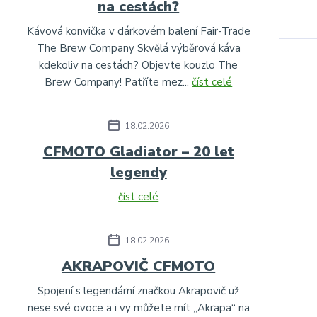
na cestách?
Kávová konvička v dárkovém balení Fair-Trade
The Brew Company Skvělá výběrová káva
kdekoliv na cestách? Objevte kouzlo The
Brew Company! Patříte mez...
číst celé
18.02.2026
CFMOTO Gladiator – 20 let
legendy
číst celé
18.02.2026
AKRAPOVIČ CFMOTO
Spojení s legendární značkou Akrapovič už
nese své ovoce a i vy můžete mít „Akrapa“ na