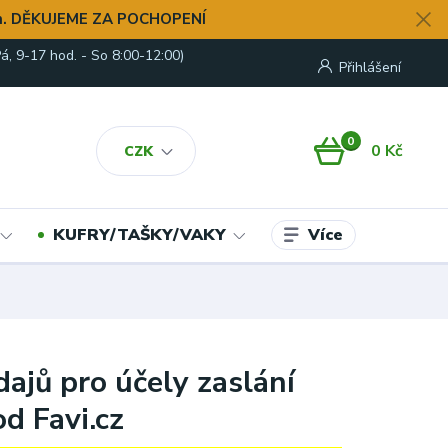
. DĚKUJEME ZA POCHOPENÍ
á, 9-17 hod. - So 8:00-12:00)
Přihlášení
0
0 Kč
CZK
Více
KUFRY/TAŠKY/VAKY
ajů pro účely zaslání
d Favi.cz