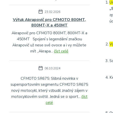
U
„
23.02.2026
z
Výfuk Akrapovič pro CFMOTO 800MT,
úd
800MT-X a 450MT
Akrapovič pro CFMOTO 800MT, 800MT-X a
450MT Spojení s legendární značkou
V
Akrapovič už nese své ovoce a i vy můžete
mít „Akrapa...
číst celé
S
06.10.2024
K
CFMOTO SR675: Slibná novinka v
supersportovním segmentu CFMOTO SR675
nový motocykl, který vzbudil značný zájem v
motocyklovém světě. Jedná se o sport...
číst
celé