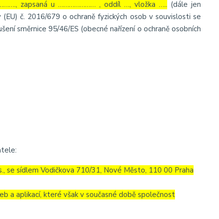
……., zapsaná u ………………… , oddíl …, vložka …..
(dále jen
 (EU) č. 2016/679 o ochraně fyzických osob v souvislosti se
šení směrnice 95/46/ES (obecné nařízení o ochraně osobních
tele:
.s., se sídlem Vodičkova 710/31, Nové Město, 110 00 Praha
eb a aplikací, které však v současné době společnost