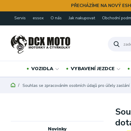
PŘECHÁZÍME NA NOVÝ ESH
Servis
essox
O nás
Jak nakupovat
Obchodní podm
VOZIDLA
VYBAVENÍ JEZDCE
Souhlas se zpracováním osobních údajů pro účely zaslání 
Sou
dot
Novinky