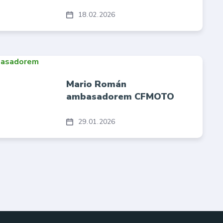
18
02
2026
Mario Román
ambasadorem CFMOTO
29
01
2026