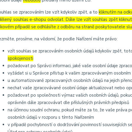
sobní údaje
nebudou
předány mimo území EU.
ouhlas se zpracováním lze vzít kdykoliv zpět, a to
kliknutím na odk
dělený souhlas e-shopu odvolat. Dále lze vzít souhlas zpět kliknu
akovém případě se odhlásíte z odběru na straně poskytovatele slu
ezměte, prosíme, na vědomí, že podle Nařízení máte právo:
vzít souhlas se zpracováním osobních údajů kdykoliv zpět, to
spokojenosti
požadovat po Správci informaci, jaké vaše osobní údaje zprac
vyžádat si u Správce přístup k vašim zpracovávaným osobním 
u automatizovaně zpracovaných osobních údajů na jejich přen
nechat vaše zpracovávané osobní údaje aktualizovat nebo opr
požadovat po společnosti výmaz vašich osobních údajů, pokud
oprávněn dále zpracovávat dle příslušných právních předpisů
na účinnou soudní ochranu, pokud máte za to, že vaše práva p
osobních údajů v rozporu s tímto Nařízením
v případě pochybností o dodržování povinností souvisejících 