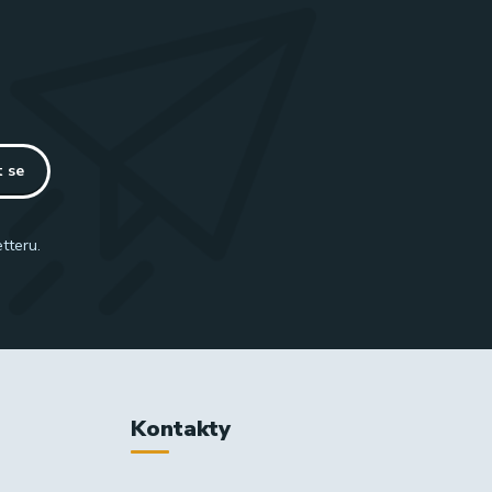
t se
tteru.
Kontakty