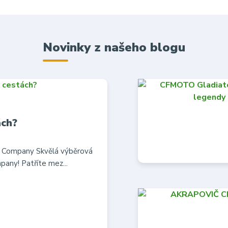
Novinky z našeho blogu
ách?
w Company Skvělá výběrová
any! Patříte mez...