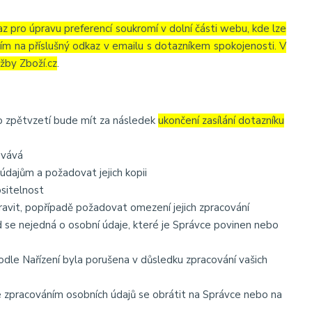
az pro úpravu preferencí soukromí v dolní části webu, kde lze
tím na příslušný odkaz v emailu s dotazníkem spokojenosti. V
žby Zboží.cz
.
to zpětvzetí bude mít za následek
ukončení zasílání dotazníku
ovává
údajům a požadovat jejich kopii
ositelnost
avit, popřípadě požadovat omezení jejich zpracování
 se nejedná o osobní údaje, které je Správce povinen nebo
odle Nařízení byla porušena v důsledku zpracování vašich
se zpracováním osobních údajů se obrátit na Správce nebo na