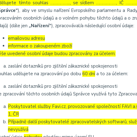
dělujete tímto souhlas ……………..., se sídlem ………………, IČ …………
Správce“
), aby ve smyslu nařízení Evropského parlamentu a Rady
pracováním osobních údajů a o volném pohybu těchto údajů a o zru
ajů) (dále jen
„Nařízení“
), zpracovával/a následující osobní údaje:
emailovou adresu
informace o zakoupeném zboží
ýše uvedené osobní údaje budou zpracovány za účelem:
zaslání dotazníků pro zjištění zákaznické spokojenosti
ouhlas udělujete na zpracování po dobu
60 dní
a to za účelem:
zaslání dotazníků pro zjištění zákaznické spokojenosti
e zpracování těchto osobních údajů Správce využívá tyto Zpracova
Poskytovatel služby Favi.cz, provozované společností FAVI a
1, ČR
Případně další poskytovatelé zpracovatelských softwarů, služ
nevyužívá