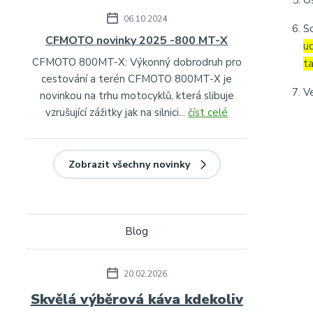
O
06.10.2024
S
CFMOTO novinky 2025 -800 MT-X
u
CFMOTO 800MT-X: Výkonný dobrodruh pro
t
cestování a terén CFMOTO 800MT-X je
V
novinkou na trhu motocyklů, která slibuje
vzrušující zážitky jak na silnici...
číst celé
Zobrazit všechny novinky
Blog
20.02.2026
Skvělá výběrová káva kdekoliv