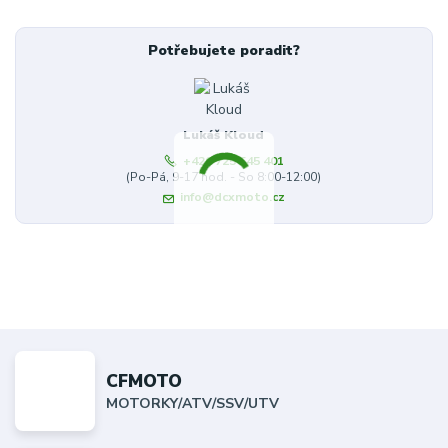
Potřebujete poradit?
Lukáš Kloud
+420 725 545 401
(Po-Pá, 9-17 hod. - So 8:00-12:00)
info@dcxmoto.cz
CFMOTO
MOTORKY/ATV/SSV/UTV