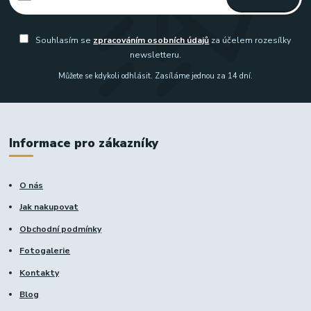
Souhlasím se
zpracováním osobních údajů
za účelem rozesílky
newsletteru.
Můžete se kdykoli odhlásit. Zasíláme jednou za 14 dní.
Informace pro zákazníky
O nás
Jak nakupovat
Obchodní podmínky
Fotogalerie
Kontakty
Blog