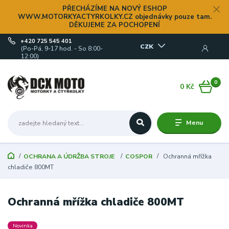
PŘECHÁZÍME NA NOVÝ ESHOP
WWW.MOTORKYACTYRKOLKY.CZ objednávky pouze tam.
DĚKUJEME ZA POCHOPENÍ
+420 725 545 401
CZK
(Po-Pá, 9-17 hod. - So 8:00-
12:00)
0
0 Kč
Menu
OCHRANA A ÚDRŽBA STROJE
COSPOR
Ochranná mřížka
chladiče 800MT
Ochranná mřížka chladiče 800MT
Novinka