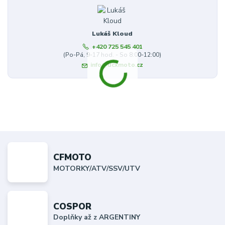
Lukáš Kloud
+420 725 545 401
(Po-Pá, 9-17 hod. - So 8:00-12:00)
info@dcxmoto.cz
CFMOTO
MOTORKY/ATV/SSV/UTV
COSPOR
Doplňky až z ARGENTINY