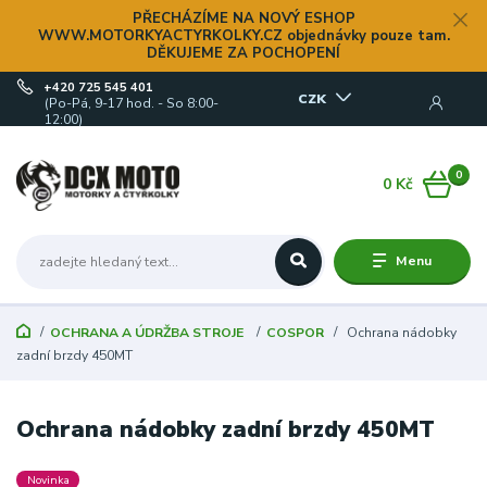
PŘECHÁZÍME NA NOVÝ ESHOP
WWW.MOTORKYACTYRKOLKY.CZ objednávky pouze tam.
DĚKUJEME ZA POCHOPENÍ
+420 725 545 401
CZK
(Po-Pá, 9-17 hod. - So 8:00-
12:00)
0
0 Kč
Menu
OCHRANA A ÚDRŽBA STROJE
COSPOR
Ochrana nádobky
zadní brzdy 450MT
Ochrana nádobky zadní brzdy 450MT
Novinka