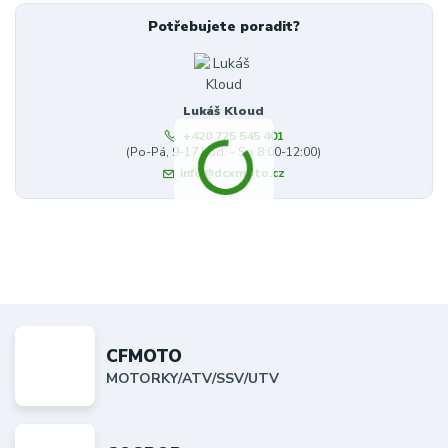
Potřebujete poradit?
Lukáš Kloud
+420 725 545 401
(Po-Pá, 9-17 hod. - So 8:00-12:00)
info@dcxmoto.cz
CFMOTO
MOTORKY/ATV/SSV/UTV