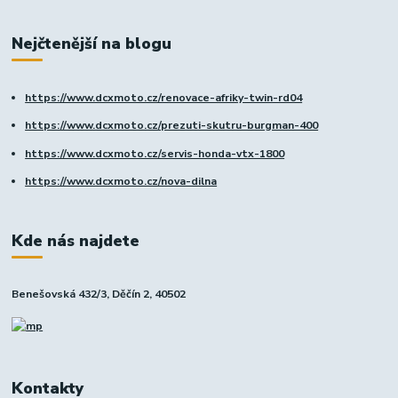
Nejčtenější na blogu
https://www.dcxmoto.cz/renovace-afriky-twin-rd04
https://www.dcxmoto.cz/prezuti-skutru-burgman-400
https://www.dcxmoto.cz/servis-honda-vtx-1800
https://www.dcxmoto.cz/nova-dilna
Kde nás najdete
Benešovská 432/3, Děčín 2, 40502
Kontakty