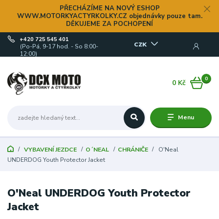
PŘECHÁZÍME NA NOVÝ ESHOP
WWW.MOTORKYACTYRKOLKY.CZ objednávky pouze tam.
DĚKUJEME ZA POCHOPENÍ
+420 725 545 401
CZK
(Po-Pá, 9-17 hod. - So 8:00-
12:00)
0
0 Kč
Menu
VYBAVENÍ JEZDCE
O´NEAL
CHRÁNIČE
O'Neal
UNDERDOG Youth Protector Jacket
O'Neal UNDERDOG Youth Protector
Jacket