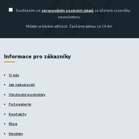
Souhlasím se
zpracováním osobních údajů
za účelem rozesílky
newsletteru.
Můžete se kdykoli odhlásit. Zasíláme jednou za 14 dní.
Informace pro zákazníky
O nás
Jak nakupovat
Obchodní podmínky
Fotogalerie
Kontakty
Blog
Novinky