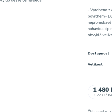
- Vyrobeno z
povrchem.- Dl
nepromokavé b
nohavic a zip 
obvyklá veliko
Dostupnost
Velikost
1 480 
1 223 Kč
b
Číslo produktu: