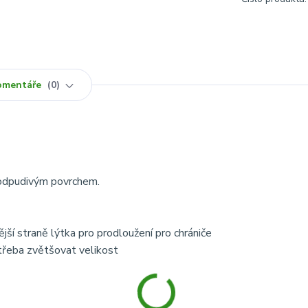
omentáře
0
odpudivým povrchem.
ější straně lýtka pro prodloužení pro chrániče
 třeba zvětšovat velikost