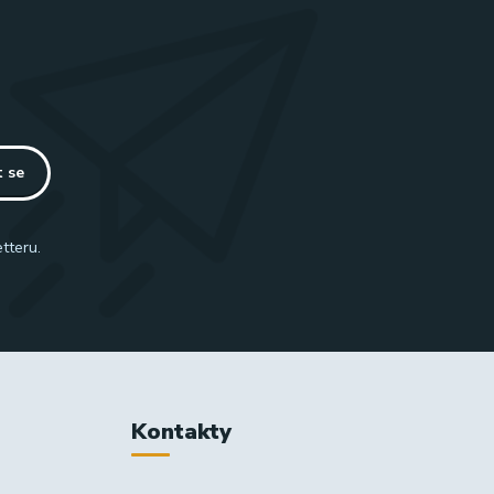
t se
tteru.
Kontakty