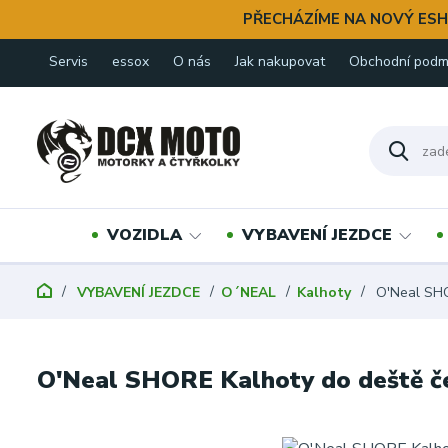
PŘECHÁZÍME NA NOVÝ ESH
Servis
essox
O nás
Jak nakupovat
Obchodní podm
VOZIDLA
VYBAVENÍ JEZDCE
VYBAVENÍ JEZDCE
O´NEAL
Kalhoty
O'Neal SHO
O'Neal SHORE Kalhoty do deště č