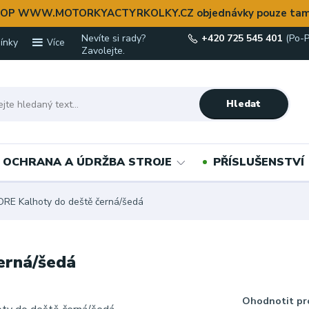
OP WWW.MOTORKYACTYRKOLKY.CZ objednávky pouze tam
Nevíte si rady?
+420 725 545 401
(Po-P
ínky
Více
Zavolejte.
Hledat
OCHRANA A ÚDRŽBA STROJE
PŘÍSLUŠENSTVÍ
RE Kalhoty do deště černá/šedá
erná/šedá
Ohodnotit pr