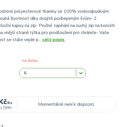
 odolné polyesterové tkaniny se 100% vodoodpudivým
ouhá životnost díky dvojitě podlepeným švům- 2
oční kapsy na zip- Pružné zapínání na suchý zip na koncích
na vnější straně lýtka pro prodloužení pro chrániče- Vaše
st se stále vejde p...
celý popis
na dotaz
Kč
/
ks
Momentálně není k dispozici
ez DPH
2