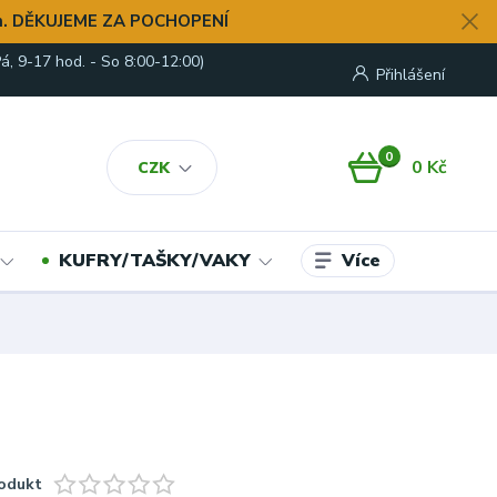
. DĚKUJEME ZA POCHOPENÍ
á, 9-17 hod. - So 8:00-12:00)
Přihlášení
0
0 Kč
CZK
Více
KUFRY/TAŠKY/VAKY
odukt