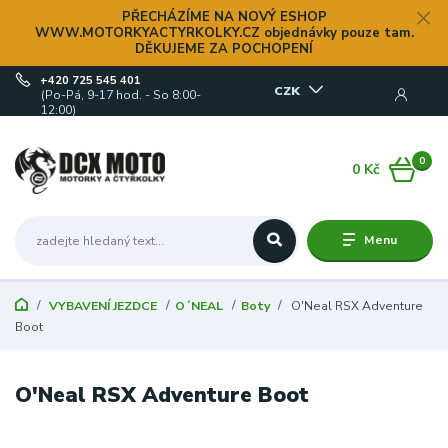
PŘECHÁZÍME NA NOVÝ ESHOP
WWW.MOTORKYACTYRKOLKY.CZ objednávky pouze tam.
DĚKUJEME ZA POCHOPENÍ
+420 725 545 401
CZK
(Po-Pá, 9-17 hod. - So 8:00-
12:00)
0
0 Kč
Menu
VYBAVENÍ JEZDCE
O´NEAL
Boty
O'Neal RSX Adventure
Boot
O'Neal RSX Adventure Boot