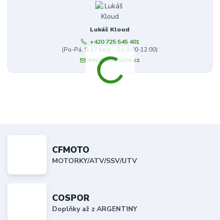
Lukáš Kloud
+420 725 545 401
(Po-Pá, 9-17 hod. - So 8:00-12:00)
info@dcxmoto.cz
CFMOTO
MOTORKY/ATV/SSV/UTV
COSPOR
Doplňky až z ARGENTINY