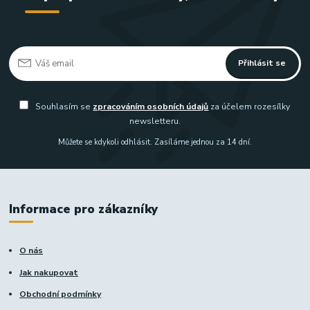
Přihlásit se
Souhlasím se
zpracováním osobních údajů
za účelem rozesílky
newsletteru.
Můžete se kdykoli odhlásit. Zasíláme jednou za 14 dní.
Informace pro zákazníky
O nás
Jak nakupovat
Obchodní podmínky