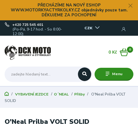
PŘECHÁZÍME NA NOVÝ ESHOP
WWW.MOTORKYACTYRKOLKY.CZ objednávky pouze tam.
DĚKUJEME ZA POCHOPENÍ
+420 725 545 401
CZK
(Po-Pá, 9-17 hod. - So 8:00-
12:00)
0
0 Kč
Menu
VYBAVENÍ JEZDCE
O´NEAL
Přilby
O'Neal Prilba VOLT
SOLID
O'Neal Prilba VOLT SOLID