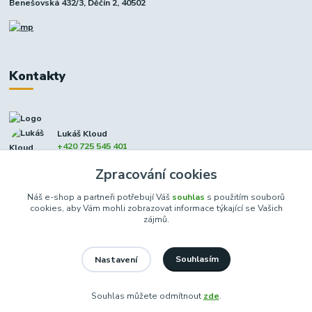
Benešovská 432/3, Děčín 2, 40502
Kontakty
Lukáš Kloud
+420 725 545 401
(Po-Pá, 9-17 hod. - So 8:00-12:00)
Zpracování cookies
info@dcxmoto.cz
Náš e-shop a partneři potřebují Váš
souhlas
s použitím souborů
cookies, aby Vám mohli zobrazovat informace týkající se Vašich
zájmů.
Souhlasím
Nastavení
DCXmoto s.r.o. | všechna práva vyhrazena 2026
Souhlas můžete odmítnout
zde
.
Vytvořeno na
Eshop-rychle.cz