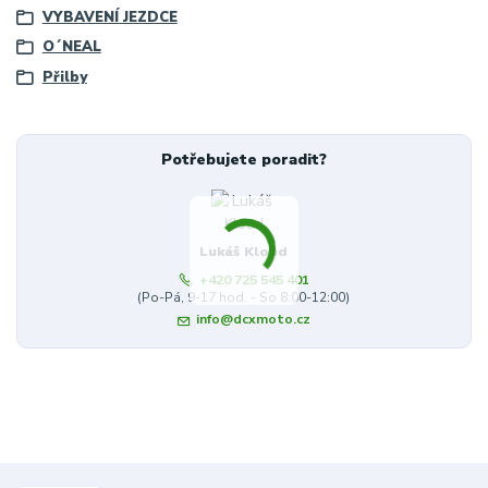
VYBAVENÍ JEZDCE
O´NEAL
Přilby
Potřebujete poradit?
Lukáš Kloud
+420 725 545 401
(Po-Pá, 9-17 hod. - So 8:00-12:00)
info@dcxmoto.cz