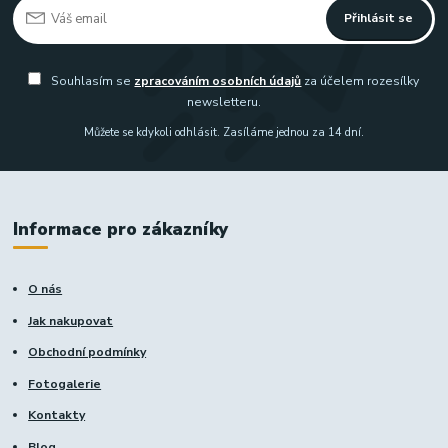
Přihlásit se
Souhlasím se
zpracováním osobních údajů
za účelem rozesílky
newsletteru.
Můžete se kdykoli odhlásit. Zasíláme jednou za 14 dní.
Informace pro zákazníky
O nás
Jak nakupovat
Obchodní podmínky
Fotogalerie
Kontakty
Blog