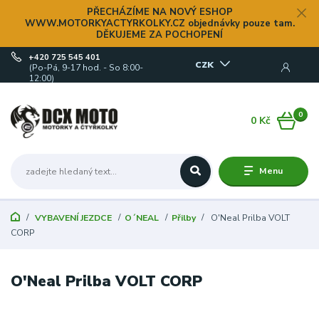
PŘECHÁZÍME NA NOVÝ ESHOP
WWW.MOTORKYACTYRKOLKY.CZ objednávky pouze tam.
DĚKUJEME ZA POCHOPENÍ
+420 725 545 401
CZK
(Po-Pá, 9-17 hod. - So 8:00-
12:00)
0
0 Kč
Menu
VYBAVENÍ JEZDCE
O´NEAL
Přilby
O'Neal Prilba VOLT
CORP
O'Neal Prilba VOLT CORP